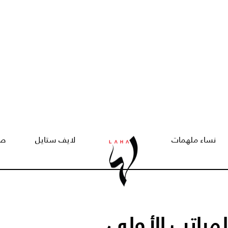
نساء ملهمات
لايف ستايل
صح