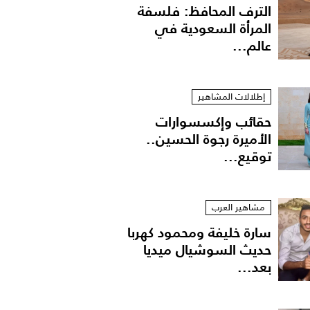
الترف المحافظ: فلسفة
المرأة السعودية في
عالم...
إطلالات المشاهير
حقائب وإكسسوارات
الأميرة رجوة الحسين..
توقيع...
مشاهير العرب
سارة خليفة ومحمود كهربا
حديث السوشيال ميديا
بعد...