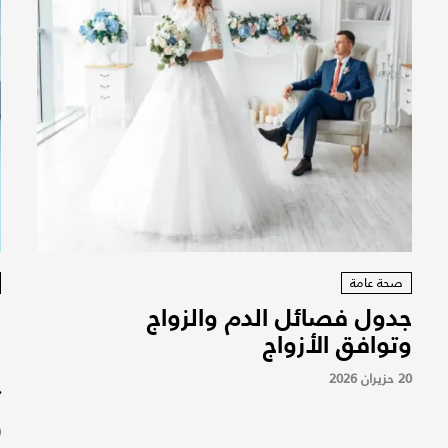
صحة عامة
جدول فصائل الدم والزواج
و
وتوافق الأزواج
م
ا
20 حزيران 2026
ت
9