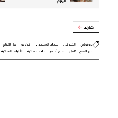
اليوم
شارك
بروكولي
الشوفان
سمك السلمون
أفوكادو
خل التفاح
خبز القمح الكامل
شاي أخضر
حاجات غذائية
الألياف الغذائية