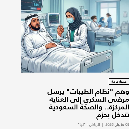
صحة عامة
هم "نظام الطيبات" يرسل
رضى السكري إلى العناية
لمركزة.. والصحة السعودية
تدخل بحزم
0 حزيران 2026
|
الرياض - "لها"