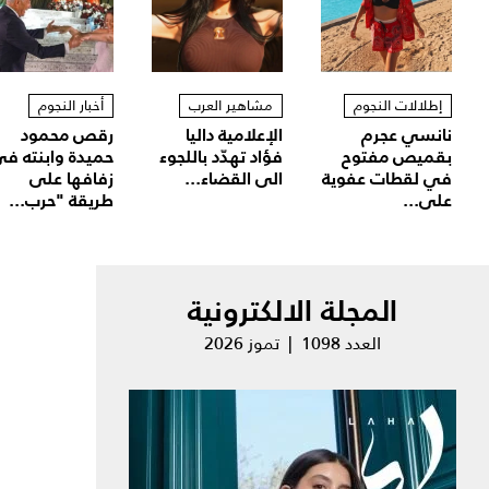
إطلالات النجوم
مشاهير العرب
أخبار النجوم
نانسي عجرم
الإعلامية داليا
رقص محمود
بقميص مفتوح
فؤاد تهدّد باللجوء
حميدة وابنته ف
في لقطات عفوية
الى القضاء...
زفافها على
على...
طريقة "حرب...
المجلة الالكترونية
العدد 1098 | تموز 2026