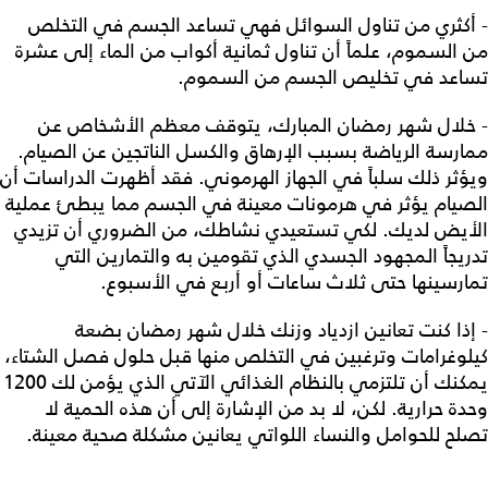
- أكثري من تناول السوائل فهي تساعد الجسم في التخلص
من السموم، علماً أن تناول ثمانية أكواب من الماء إلى عشرة
تساعد في تخليص الجسم من السموم.
- خلال شهر رمضان المبارك، يتوقف معظم الأشخاص عن
ممارسة الرياضة بسبب الإرهاق والكسل الناتجين عن الصيام.
ويؤثر ذلك سلباً في الجهاز الهرموني. فقد أظهرت الدراسات أن
الصيام يؤثر في هرمونات معينة في الجسم مما يبطئ عملية
الأيض لديك. لكي تستعيدي نشاطك، من الضروري أن تزيدي
تدريجاً المجهود الجسدي الذي تقومين به والتمارين التي
تمارسينها حتى ثلاث ساعات أو أربع في الأسبوع.
- إذا كنت تعانين ازدياد وزنك خلال شهر رمضان بضعة
كيلوغرامات وترغبين في التخلص منها قبل حلول فصل الشتاء،
يمكنك أن تلتزمي بالنظام الغذائي الآتي الذي يؤمن لك 1200
وحدة حرارية. لكن، لا بد من الإشارة إلى أن هذه الحمية لا
تصلح للحوامل والنساء اللواتي يعانين مشكلة صحية معينة.