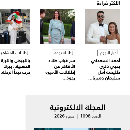
الأكثر قراءة
أخبار النجوم
إطلالة نجمة
إطلالات المشاهير
أحمد السعدني
سر غياب طلاء
بالأبيض والأرزة
يحيي ذكرى
الأظافر عن
الذهبية.. بيرلا
طليقته أمل
إطلالات الأميرة
حرب تبدأ الرحلة..
سليمان وميرنا...
رجوة...
المجلة الالكترونية
العدد 1098 | تموز 2026