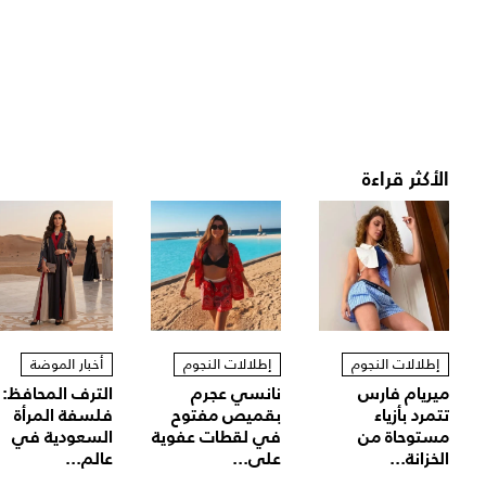
الأكثر قراءة
إطلالات النجوم
إطلالات النجوم
أخبار الموضة
ميريام فارس
نانسي عجرم
الترف المحافظ:
تتمرد بأزياء
بقميص مفتوح
فلسفة المرأة
مستوحاة من
في لقطات عفوية
السعودية في
الخزانة...
على...
عالم...