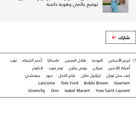
توقيع عالمي وهوية خاصة
شارك
كريم الأساس
البودرة
ظلال العينين
ماسكارا
أحمر الشفاه
توب
أقراط للأذنين
غيرلان
بوبي براون
توم فورد
لانكوم
إيف سان لوران
إيزابيل ماران
قلم الكحل
ديور
جيفنشي
Lancôme
Tom Ford
Bobbi Brown
Guerlain
Givenchy
Dior
Isabel Marant
Yves Saint Laurent