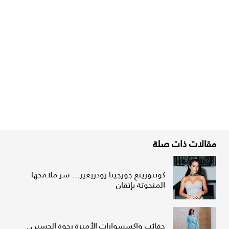
مقالات ذات صلة
كونتورينغ جورجينا رودريغيز... سر ملامحها
المنحوتة بإتقان
حقائب وإكسسوارات الأميرة رجوة الحسين..