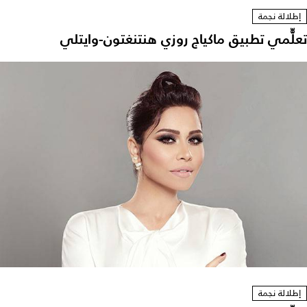
إطلالة نجمة
تعلّّمي تطبيق ماكياج روزي هنتنغتون-وايتلي
إطلالة نجمة