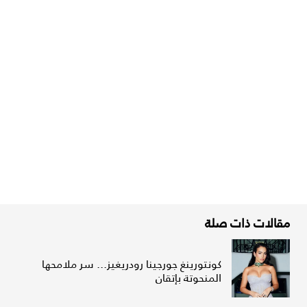
مقالات ذات صلة
كونتورينغ جورجينا رودريغيز... سر ملامحها
المنحوتة بإتقان