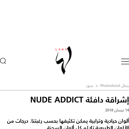
جمال Photoshoot
>
صور
إشراقة دافئة NUDE ADDICT
14 نيسان 2018
ألوان حيادية وترابية يمكن تكثيفها بحسب رغبتنا. درجات من
الألوان الطبيعية تلائم كل ألوان السحنة ...