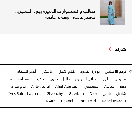
حقائب وإكسسوارات الأميرة رجوة الحسين..
توقيع عالمي وهوية خاصة
شارك
كريم الأساس
بودرة الخدود
قلم الكحل
ماسكارا
أحمر الشفاه
قميص
بلوزة
ظلال العينين
ظلال الجفون
جاكيت
معطف
قبعة
ديور
غيرلان
جيفنشي
إيف سان لوران
إبزابيل ماران
توم فورد
شانيل
نارس
Dior
Guerlain
Givenchy
Yves Saint Laurent
NARS
Chanel
Tom Ford
Isabel Marant