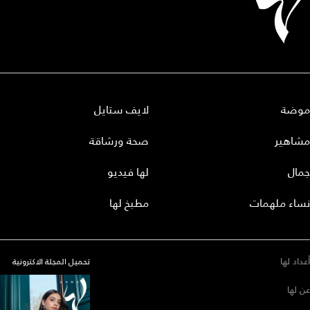
موضة
لايف ستايل
مشاهير
صحة ورشاقة
جمال
لها فيديو
نساء ملهمات
مطبخ لها
أعداد لها
تحميل المجلة الاكترونية
عن لها