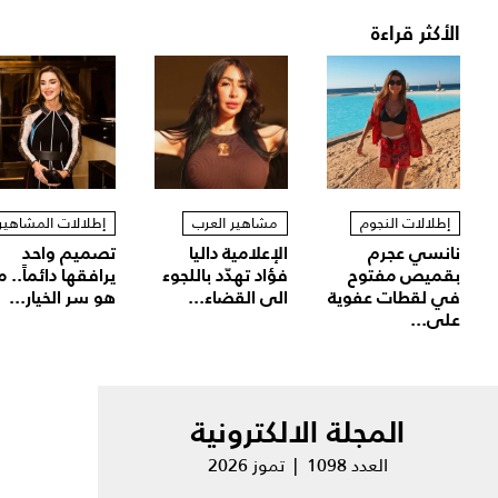
الأكثر قراءة
إطلالات النجوم
مشاهير العرب
إطلالات المشاهير
نانسي عجرم
الإعلامية داليا
تصميم واحد
بقميص مفتوح
فؤاد تهدّد باللجوء
يرافقها دائماً.. م
في لقطات عفوية
الى القضاء...
هو سر الخيار...
على...
المجلة الالكترونية
العدد 1098 | تموز 2026