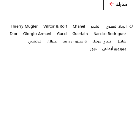
شارك
الرذاذ العطري
الشعر
Chanel
Viktor & Rolf
Thierry Mugler
Dior
Giorgio Armani
Gucci
Guerlain
Narciso Rodriguez
شانيل
تييري موغلر
نارسيزو رودريغز
غيرلان
غوتشي
جيورجيو أرماني
ديور