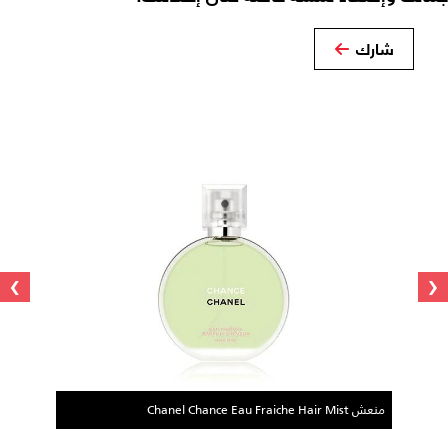
شارك
›
‹
منعش Chanel Chance Eau Fraiche Hair Mist