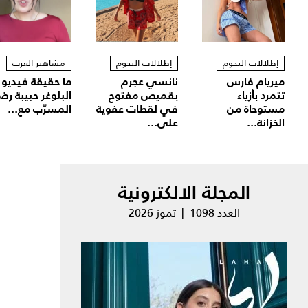
إطلالات النجوم
إطلالات النجوم
مشاهير العرب
ميريام فارس
نانسي عجرم
ما حقيقة فيديو
تتمرد بأزياء
بقميص مفتوح
البلوغر حبيبة رض
مستوحاة من
في لقطات عفوية
المسرّب مع...
الخزانة...
على...
المجلة الالكترونية
العدد 1098 | تموز 2026