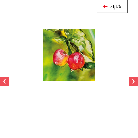
شارك
›
‹