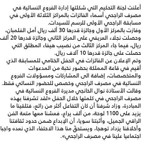
أعلنت لجنة التحكيم التي شكلتها إدارة الفروع النسائية في
مصرف الراجحي أسماء الفائزات بالمراكز الثلاثة الأولى في
مسابقة الراجحي الأولى للرسم للسيدات.
وفازت بالمركز الأول وجائزة قدرها 30 ألف ريال أمل الفلمبان،
وحصلت نجلاء العريفي على المركز الثاني وجائزة قدرها 20 ألف
ريال، فيما جاء المركز الثالث من نصيب هيفاء المطلق التي
حصلت على جائزة قدرها 10 آلاف ريال.
وتم الإعلان عن الفائزات في الحفل الختامي للمسابقة الذي
أقيم في قاعة المملكة بحضور نخبة من المدعوات
والمتخصصات، إضافة الى المشاركات ومسؤولات الفروع
النسائية في مصرف الراجحي وخصص للحضور النسائي فقط.
وقالت الأستاذة نوال الخانجي مديرة الفروع النسائية في
مصرف الراجحي في كلمتها خلال الحفل «لقد تشرفنا بهذه
المبادرة، وزاد شرفنا أن كان التفاعل أكثر من رائع، فتلقينا ما
يزيد على 1100 لوحة، من ألف يراع، فعشنا معها متعة الفن
الراقي الجميل، وأثبتنا سويا، أن الإبداع ضمن حدود ثقافتنا
وأخلاقنا يزداد توهجا، ويستحقّ منا هذا الاحتفاء الذي نعده واجبا
اجتماعيا علينا في مصرف الراجحي».