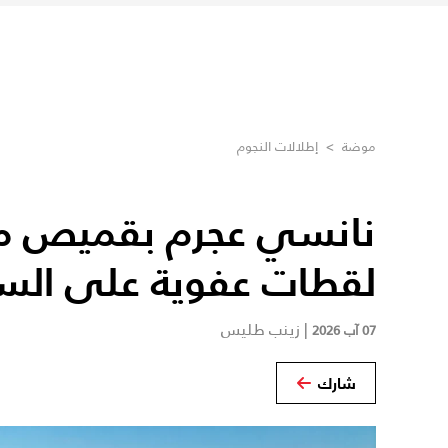
موضة
>
إطلالات النجوم
نانسي عجرم بقميص م
لقطات عفوية على الس
|
زينب طليس
07 آب 2026
شارك