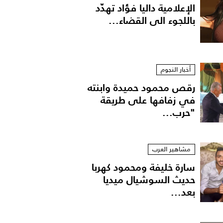
الإعلامية داليا فؤاد تهدّد
باللجوء الى القضاء...
أخبار النجوم
رقص محمود حميدة وابنته
في زفافها على طريقة
"حرب...
مشاهير العرب
سارة خليفة ومحمود كهربا
حديث السوشيال ميديا
بعد...