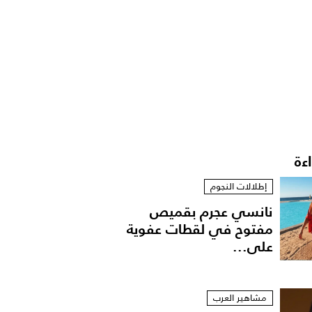
اءة
إطلالات النجوم
نانسي عجرم بقميص
مفتوح في لقطات عفوية
على...
مشاهير العرب