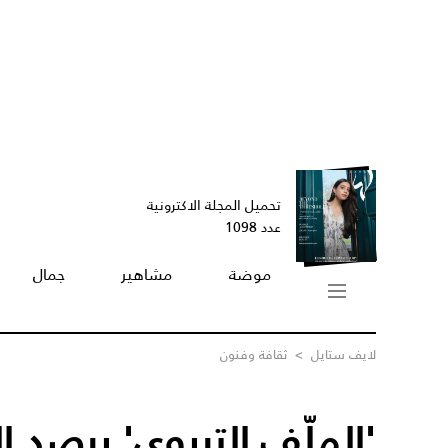
تحميل المجلة الاكترونية
عدد 1098
موضة
مشاهير
جمال
لايف ستايل
>
ثقافة وفنون
'الملّف التربوي' يرصد ال