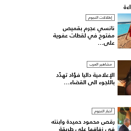
اءة
إطلالات النجوم
نانسي عجرم بقميص
مفتوح في لقطات عفوية
على...
مشاهير العرب
الإعلامية داليا فؤاد تهدّد
باللجوء الى القضاء...
أخبار النجوم
رقص محمود حميدة وابنته
في زفافها على طريقة