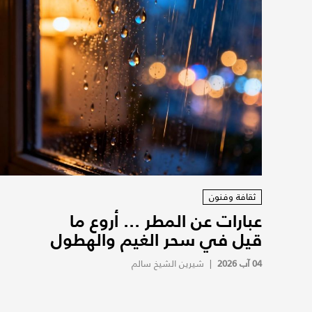
ثقافة وفنون
عبارات عن المطر ... أروع ما
قيل في سحر الغيم والهطول
04 آب 2026
|
شيرين الشيخ سالم