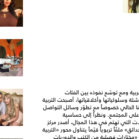
بية ومع توسّع نفوذه بين الفئات
شئة وسلوكياتها وأخلاقياتها، أصبحت التربية
نا الحالي خصوصاً مع تطوّر وسائل التواصل
على المجتمع. ونظراً إلى حساسية
ات التي تهتم في هذا المجال، أصدر مركز
» ملفّاً تربوياً قيّماً يتناول محور «التربية
 «مختارات فصلية من الكتب والدوريات