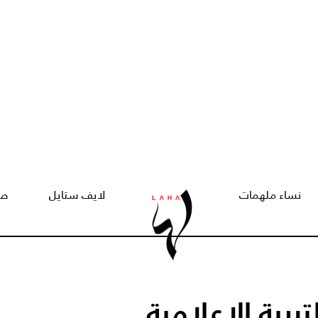
نساء ملهمات
لايف ستايل
صح
تربية الإعلامية