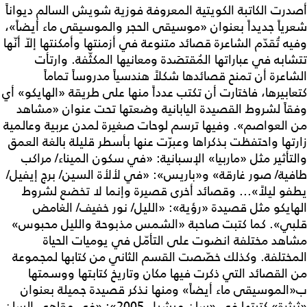
أصدرت الكاتبة الكويتية المعروفة فوزية شويش السالم ديواناً
شعرياً جديداً بعنوان «موسيقى الحجر والموسيقى ماء أيضاً»،
وفيه تُقدّم الشاعرة قصائد متنوعة في أزمنتها وأمكنتها إلاّ أنّها
تتشابه في عباراتها المُقتصَدة ومعانيها المكثّفة. وارتأت
الشاعرة أن تمنح قصائدها شكلاً هندسياً مدروساً تماماً
كتعابيرها، فاختارت أن تكتب عدداً منها على طريقة «الهايكو» أي
وفقاً لشروط القصيدة اليابانية وضعتها تحت عنوان «مشاهد
من العواصم». وفيها ترسم لوحات صغيرة لمدن عربية وعالمية
زارتها واحتفظت بذكراها وعبرّت عنها بأسطر قليلة بالغة العمق
والتأثير مثل «ماربيا» الإسبانية: «في سكون الميناء/ مراكب
طافية/ صور غارقة» و«باريس»: «في لألأة السين/ برج إيفيل/
يطفو ليلاً»... وقصائد أخرى قصيرة وإنما لا تخضع لشروط
الهايكو مثل قصيدة «رؤية»: «الليل/ نور خفيف/ الغامض
قلبي». كما كتبت صاحبة «الشمس مذبوحة والليل محبوس»
مشاهد مختلفة انضوت على التأمّل في يوميات الحياة
المختلفة. وكذلك خصّصت القسم الثاني من كتابها لمجموعة
من القصائد التي ذكرت فيها مكان وتاريخ كتابتها ووسمتها
ب«الموسيقى ماء أيضاً» ومنها نذكر قصيدة جميلة بعنوان
«ثرثرة» كتبتها في «سان ميشيل-2005»: «في مقاهي السان