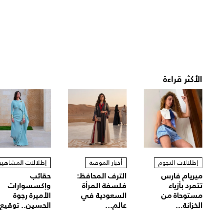
الأكثر قراءة
إطلالات النجوم
أخبار الموضة
إطلالات المشاهير
ميريام فارس
الترف المحافظ:
حقائب
تتمرد بأزياء
فلسفة المرأة
وإكسسوارات
مستوحاة من
السعودية في
الأميرة رجوة
الخزانة...
عالم...
الحسين.. توقيع.