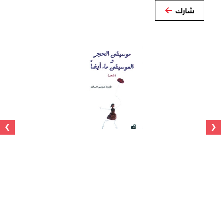
شارك
›
‹