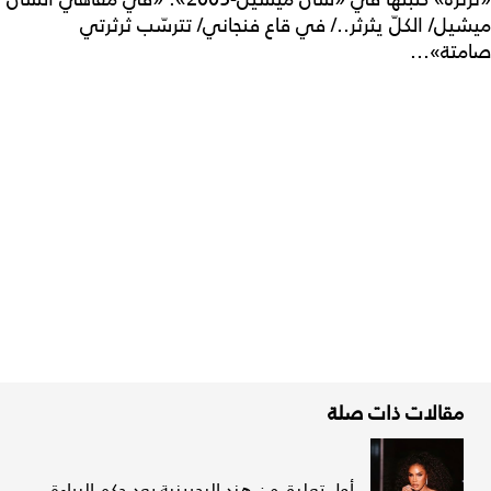
ميشيل/ الكلّ يثرثر../ في قاع فنجاني/ تترسّب ثرثرتي
صامتة»...
مقالات ذات صلة
أول تعليق من هند البحرينية بعد حكم البراءة