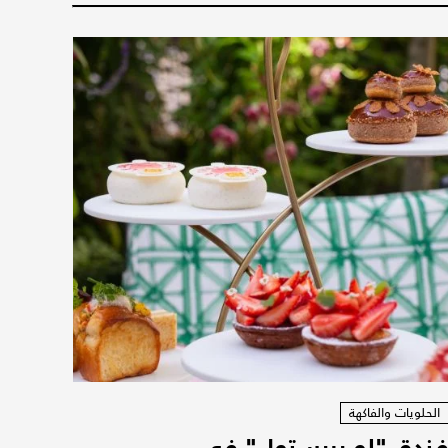
الحلويات والفاكهة
ندق "لو بريستول" في