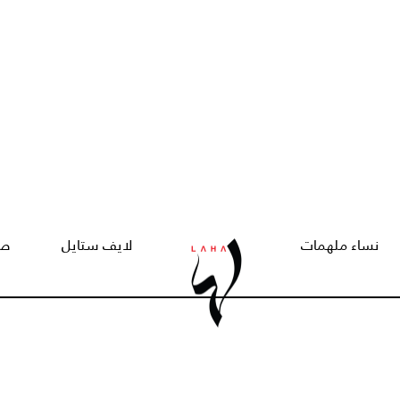
نساء ملهمات
لايف ستايل
صح