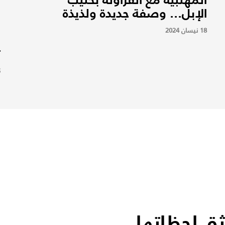
الإبل... وصفة جديدة ولذيذة
ب
م
18 نيسان 2024
م
ت
5
ثق لحظاتها