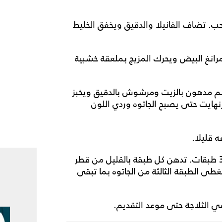
. تضاف الفانيلا والدقيق ويخفق الخليط
انغ البيض ويحرك المزيج بملعقة خشبية
هذا الخفيق في قالب جاتوه دائري قطره 24 سم مدهون بالزيت ومرشوش بالدقيق ويخبز
قيقة في فرن حرارته 350 درجة فهرنهايت حتى يصبح الجاتوه وردي اللون
 قليلاً.
يقلب الجاتوه على مصبّع معدني ويقسم أفقياً إلى 3 طبقات. تدهن كل طبقة بالقليل من قطر
تغطى الطبقة الثالثة من الجاتوه بما تبقى
 في الثلاجة حتى موعد التقديم.