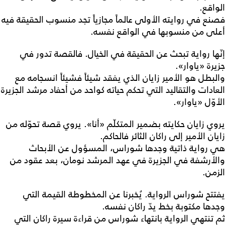
الواقع.
فصنع في روايته الأولى عالماً مجازياً تجد منسوب الحقيقة فيه
أعلى من منسوبها في الواقع نفسه.
إنّها رواية تبحث عن الحقيقة في الخيال. فالقصة تدور في
جزيرة «ياوار».
والبطل هو الأمير زايان الذي يفقد شيئاً فشيئاً انسجامه مع
العادات والتقاليد التي تحكم حياته كواحد من أحفاد مرشد الجزيرة
الأوّل «ياوار».
يروي زايان حكايته بضمير المتكلّم «أنا». يروي قصة تحوّله من
زايان الأمير إلى راكان الثائر فالحاكم.
هي رواية ذاتية وجدها شوراس، المسؤول عن الأبحاث
والأرشفة في الجزيرة في عهد المرشد نومان، بعد عقود من
الزمن.
يفتتح شوراس الرواية. يُخبرنا عن المخطوطة القيمة التي
وجدها مكتوبة بخط يدّ راكان نفسه.
ثم تنتهي الرواية بانتهاء شوراس من قراءة سيرة راكان التي