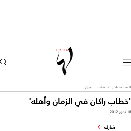
لايف ستايل
>
ثقافة وفنون
'خطاب راكان في الزمان وأهله'
16 تموز 2012
شارك