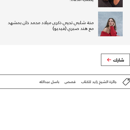
منة شلبي تحيي ذكرى ميلاد محمد خان بمشهد
مع هند صبري (فيديو)
شارك
جائزة الشيخ زايد للكتاب
قصص
باسل عبدالله