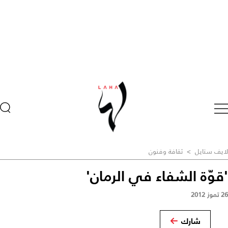
لايف ستايل
>
ثقافة وفنون
'قوّة الشفاء في الرمان'
26 تموز 2012
شارك