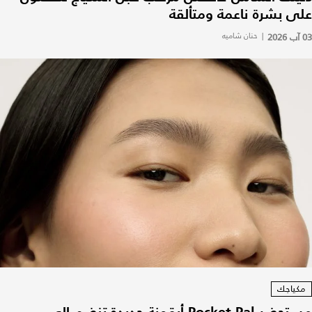
على بشرة ناعمة ومتألقة
03 آب 2026
|
حنان شاميه
مكياجك
مستحضر Pocket Pal أيقونة جديدة تنضم إلى