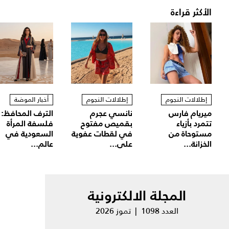
الأكثر قراءة
إطلالات النجوم
إطلالات النجوم
أخبار الموضة
ميريام فارس
نانسي عجرم
الترف المحافظ:
تتمرد بأزياء
بقميص مفتوح
فلسفة المرأة
مستوحاة من
في لقطات عفوية
السعودية في
الخزانة...
على...
عالم...
المجلة الالكترونية
العدد 1098 | تموز 2026