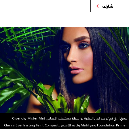
شارك
عمق أزرق تم توحيد لون البشرة بواسطة مستحضر الأساس Givenchy Mister Mat
Matifying Foundation Primer وكريم الأساس Clarins Everlassting Teint Compact