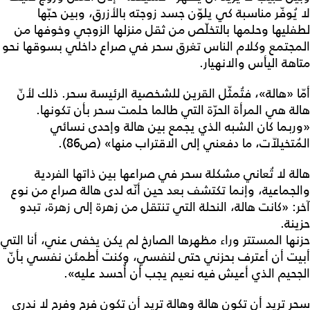
لا يُوفّر مناسبة كي يلوّن جسد زوجته بالأزرق، وبين حبّها
لطفليها وحلمها بالتخلّص من ثقل منزلها الزوجي وخوفها من
المجتمع وكلام الناس تغرق سحر في صراع داخلي بسوقها نحو
متاهة اليأس والانهيار.
أمّا «هالة»، فتُمثّل القرين للشخصية الرئيسة سحر. ذلك لأنّ
هالة هي المرأة الحرّة التي طالما حلمت سحر بأن تكونها.
«وربما كان الشبه الذي يجمع بين هالة وإحدى نسائي
المُتخيلاّت، ما دفعني إلى الاقتراب منها» (ص86).
هالة لا تُعاني مشكلة سحر في صراعها بين ذاتها الفردية
والجماعية، وإنما تكتشف بعد حين أنّه لدى هالة صراع من نوع
آخر: «كانت هالة، النحلة التي تنتقل من زهرة إلى زهرة، تبدو
حزينة.
حزنها المستتر وراء مظهرها الصارخ لم يكن يخفى عني، أنا التي
أبيت أن أعترف بحزني حتى لنفسي، وكنت أطمئن نفسي بأنّ
الجحيم الذي أعيش فيه نعيم يجب أن أُحسد عليه».
سحر تريد أن تكون هالة وهالة تريد أن تكون فرح وفرح لا ندري