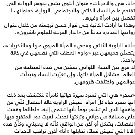
«أنا، هي والأخريات» عنوان أنثوي يشي بجوهر الرواية التي
تقتحم عالم النساء الذاتي والاجتماعي. الرواية، كعنوانها، لا
تفصل بين امرأة وغيرها.
وهذا ما أرادت الكاتبة جنى فواز حسن ترجمته من خلال عنوان
روايتها الصادرة حديثاً عن «الدار العربية للعلوم ناشرون».
«أنا» الراوية الأنثى و«هي» المرأة المروي عنها و»الأخريات»،
يتصلّن جميعهن عبر «واو» العطف التي تضعهن في خانة
واحدة.
لا فرق بين النساء اللواتي يعشن في هذه المنطقة من
العالم. مشاكل المرأة ذاتها، وإن تغيّرت النساء وتبدلّت
عوالمهن واختلفت ظروفهن.
«سحر» هي التي تسرد سيرة حياتها كامرأة لنكتشف بعد ذلك
أنها تسرد حياة كلّ امرأة. تعيش الراوية حالة انفصال كلّي عن
واقعها الذي لم تشعر يوماً بأنها تنتمي إليه. «لطالما وقفت
على مسافة من حياتي وتركتها تحدث. لعبت دور المتفرج فيها.
انفصلت، بشكل أو آخر، عن الواقع، كأنّه لا يعنيني، وكأنّ هذه
الأنا التي تعيش فعلاً، تقابلها «أنا» أخرى تراقب الأحداث