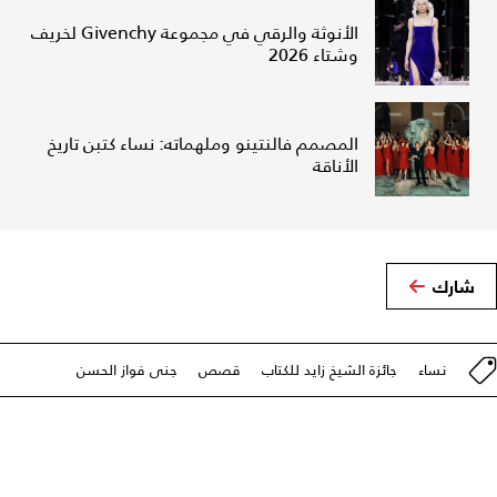
الأنوثة والرقي في مجموعة Givenchy لخريف
وشتاء 2026
المصمم فالنتينو وملهماته: نساء كتبن تاريخ
الأناقة
شارك
نساء
جائزة الشيخ زايد للكتاب
قصص
جنى فواز الحسن