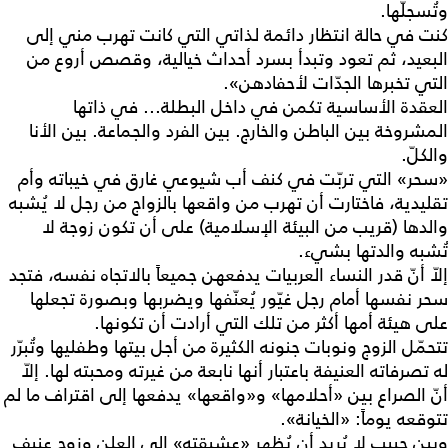
وتُسجلّها.
كنت في حالة انتظار دائمة لذاتي التي كانت تهرب مني إلى
البعيد، ثم تعود وتبدأ بسرد أحداث خيالية، وقصص أروع من
التي تخبرها الجدّات لأحفادهن».
العقدة الأساسية تكمن في داخل البطلة... في ذاتها
المشروخة بين الباطن والخارج. بين الفرد والجماعة. بين الأنا
والكلّ.
«سحر» التي تربّت في كنف أب شيوعي غارق في خيباته وأم
تقليدية، فاختارت أن تهرب من واقعها بالزواج من رجل لا يُشبه
والدها (قريب من البيئة الإسلامية) على أن تكون زوجة لا
تُشبه والدتها بشيء.
إلاّ أنّ قدر النساء العربيات يدفعهن جميعاً بالاتجاه نفسه، فتجد
سحر نفسها أمام رجل غيّور يُعنّفها ويضربها وبصورة تجعلها
على هيئة أمها أكثر من تلك التي أرادت أن تكونها.
تتحمّل الزوج ونوبات جنونه الكثيرة من أجل بيتها وطفليها وتُبرّر
له تصرفاته العنيفة باعتبار أنها نابعة من غيرته ومحبته لها. إلاّ
أنّ الصراع بين «أحلامها» و«واقعها» يدفعها إلى اقتراف ما لم
تتوقعه يوماً: «الخيانة».
وبين حبيب لا يُريد أن يُظهر «عشيقته» إلى العلن وزوج عنيف