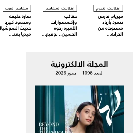
إطلالات النجوم
إطلالات المشاهير
مشاهير العرب
ميريام فارس
حقائب
سارة خليفة
تتمرد بأزياء
وإكسسوارات
ومحمود كهربا
مستوحاة من
الأميرة رجوة
حديث السوشيال
الخزانة...
الحسين.. توقيع...
ميديا بعد...
المجلة الالكترونية
العدد 1098 | تموز 2026