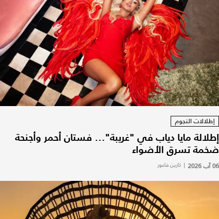
إطلالات النجوم
إطلالة مايا دياب في "غريبة"... فستان أحمر وأجنحة
ضخمة تسرق الأضواء
06 آب 2026
|
كارين فاعور