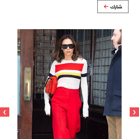
شارك
›
‹