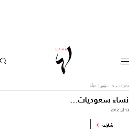
تحقيقات
>
شؤون المرأة
نساء سعوديات...
13 آب 2012
شارك