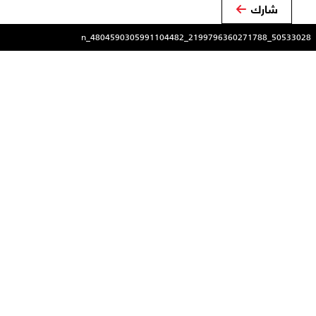
شارك
50533028_2199796360271788_4804590305991104482_n