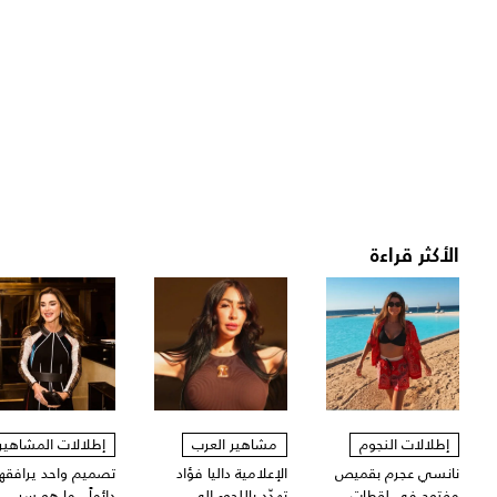
الأكثر قراءة
إطلالات النجوم
مشاهير العرب
إطلالات المشاهير
نانسي عجرم بقميص
الإعلامية داليا فؤاد
تصميم واحد يرافقها
مفتوح في لقطات
تهدّد باللجوء الى
دائماً.. ما هو سر