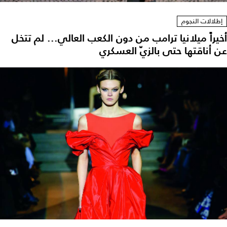
إطلالات النجوم
أخيراً ميلانيا ترامب من دون الكعب العالي... لم تتخل
عن أناقتها حتى بالزيّ العسكري