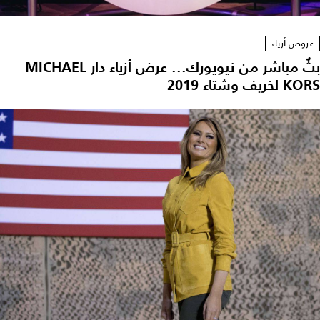
عروض أزياء
بثٌ مباشر من نيويورك... عرض أزياء دار MICHAEL
KORS لخريف وشتاء 2019