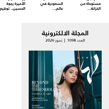
مستوحاة من
السعودية في
الأميرة رجوة
الخزانة...
عالم...
الحسين.. توقيع.
المجلة الالكترونية
العدد 1098 | تموز 2026