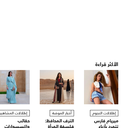
الأكثر قراءة
إطلالات النجوم
أخبار الموضة
إطلالات المشاهير
ميريام فارس
الترف المحافظ:
حقائب
تتمرد بأزياء
فلسفة المرأة
وإكسسوارات