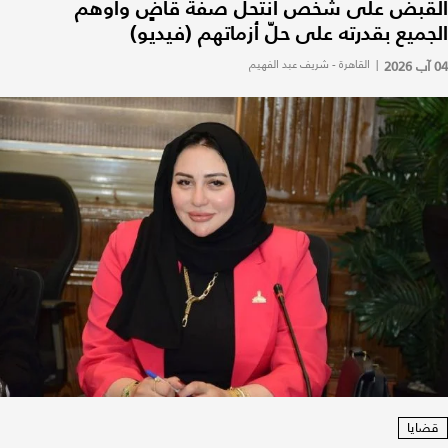
القبض على شخص انتحل صفة قاضٍ وأوهم
الجميع بقدرته على حلّ أزماتهم (فيديو)
04 آب 2026
|
القاهرة - شريف عبد الفهيم
قضايا