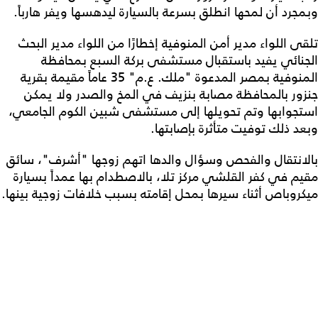
وبمجرد أن لمحها انطلق بسرعة بالسيارة ليدهسها ويفر هارباً.
تلقى اللواء مدير أمن المنوفية إخطارًا من اللواء مدير البحث
الجنائي يفيد باستقبال مستشفى بركة السبع بمحافظة
المنوفية بمصر المدعوة "ملك. ع.م" 35 عاماً مقيمة بقرية
جنزور بالمحافظة مصابة بنزيف في المخ والصدر ولا يمكن
استجوابها وتم تحويلها إلى مستشفى شبين الكوم الجامعي،
وبعد ذلك توفيت متأثرة بإصابتها.
بالانتقال والفحص وسؤال والدها اتهم زوجها "أشرف"، سائق
مقيم في كفر القلشي مركز تلا، بالاصطدام بها عمداً بسيارة
ميكروباص أثناء سيرها بمحل إقامته بسبب خلافات زوجية بينها.