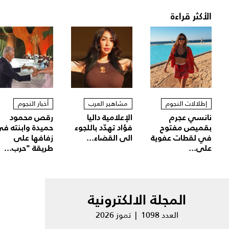
الأكثر قراءة
إطلالات النجوم
مشاهير العرب
أخبار النجوم
نانسي عجرم
الإعلامية داليا
رقص محمود
بقميص مفتوح
فؤاد تهدّد باللجوء
حميدة وابنته ف
في لقطات عفوية
الى القضاء...
زفافها على
على...
طريقة "حرب...
المجلة الالكترونية
العدد 1098 | تموز 2026