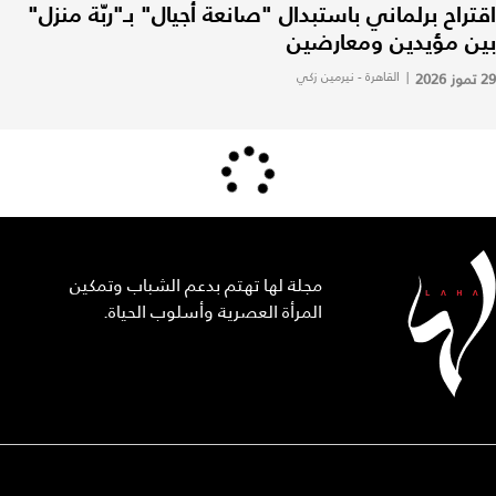
اقتراح برلماني باستبدال "صانعة أجيال" بـ"ربّة منزل"
بين مؤيدين ومعارضين
29 تموز 2026
|
القاهرة - نيرمين زكي
مجلة لها تهتم بدعم الشباب وتمكين
المرأة العصرية وأسلوب الحياة.