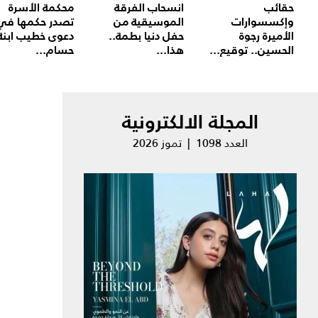
حقائب
انسحاب الفرقة
محكمة الأسرة
وإكسسوارات
الموسيقية من
تصدر حكمها في
الأميرة رجوة
حفل دنيا بطمة..
دعوى خطيب ابنة
الحسين.. توقيع...
هذا...
حسام...
المجلة الالكترونية
العدد 1098 | تموز 2026