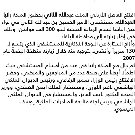
افتتح العاهل الأردني الملك
عبدالله الثاني
بحضور الملكة
رانيا
العبدالله،
مستشفى الأمير الحسين بن عبدالله الثاني في لواء
عين الباشا ليقدم الرعاية الصحية لنحو 300 الف مواطن، وذلك
في إطار زيارته إلى محافظة البلقاء.
وأزاح الستارة عن اللوحة التذكارية للمستشفى الذي يتسع لـ
130 سريراً وأنشىء بتوجيه منه خلال زيارته منطقة البقعة عام
2007.
ثم جال مع الملكة رانيا في عدد من أقسام المستشفى حيث
اطمأنا أيضاً على صحة عدد من المراجعين والمرضى، وحضر
الافتتاح رئيس الوزراء سمير الرفاعي، ورئيس الديوان الملكي
الهاشمي ناصر اللوزي، ومستشار الملك أيمن الصفدي، ووزير
الصحة الدكتور نايف الفايز، والمستشار في الديوان الملكي
الهاشمي رئيس لجنة متابعة المبادرات الملكية يوسف
العيسوي.