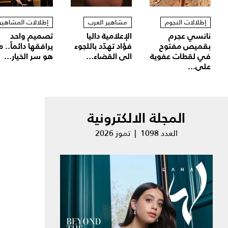
إطلالات النجوم
مشاهير العرب
إطلالات المشاهير
نانسي عجرم
الإعلامية داليا
تصميم واحد
بقميص مفتوح
فؤاد تهدّد باللجوء
يرافقها دائماً.. م
في لقطات عفوية
الى القضاء...
هو سر الخيار...
على...
المجلة الالكترونية
العدد 1098 | تموز 2026