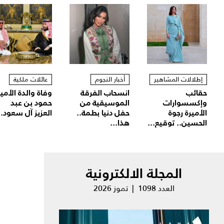
إطلالات المشاهير
أخبار النجوم
عائلات ملكية
حقائب
انسحاب الفرقة
وفاة والدة الأمير
وإكسسوارات
الموسيقية من
حمود بن عبد
الأميرة رجوة
حفل دنيا بطمة..
العزيز آل سعود..
الحسين.. توقيع...
هذا...
المجلة الالكترونية
العدد 1098 | تموز 2026