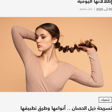
إطلالاتها اليومية
05 آب 2026
|
حنان شاميه
شعرك
تسريحة ذيل الحصان .. أنواعها وطرق تطبيقها