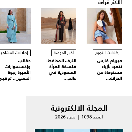
الأكثر قراءة
إطلالات النجوم
أخبار الموضة
إطلالات المشاهير
ميريام فارس
الترف المحافظ:
حقائب
تتمرد بأزياء
فلسفة المرأة
وإكسسوارات
مستوحاة من
السعودية في
الأميرة رجوة
الخزانة...
عالم...
الحسين.. توقيع.
المجلة الالكترونية
العدد 1098 | تموز 2026