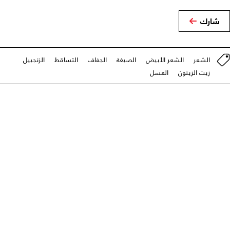
شارك
الشعر
الشعر الأبيض
الصبغة
الجفاف
التساقط
الزنجبيل
زيت الزيتون
العسل