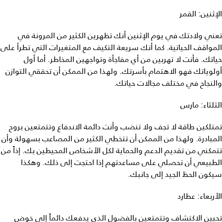
الإثنين: القمر
تعني ولادتك في يوم الإثنين أنك تظهرين الكثير من المرونة في
المواقف الحياتية. كما أنك سريعة التكيف مع المتغيرات التي تطرأ على
حياتك. فأنت لا تهربين من أي مفاجأة وتواجهين المخاطر. أما أول
أولوياتك فهو الاهتمام بأسرتك. ولهذا من الممكن أن تحققي التوازن
والنجاح في مختلف مجالات حياتك.
الثلثاء: مارس
تمتلكين طاقة لا تجف ولا تنضب وأنت دائمة الاندفاع وتتمتعين بروح
المبادرة. ولهذا من الممكن أن تتخطي الكثير من المصاعب بسهولة وأن
تتمكني من تقديم الدعم والحماية لكل الأشخاص المحيطين بك. إذاً من
الطبيعي أن تحصلي على مساعدتهم إذا احتجت إلى ذلك. وهكذا
سيكون الحظ الجيد إلى جانبك.
الأربعاء: عطارد
تحبين الاكتشاف وتتمتعين بالفضول الذي يدفعك دائماً إلى خوض