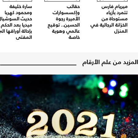
ميريام فارس
حقائب
سارة خليفة
تتمرد بأزياء
وإكسسوارات
ومحمود كهربا
مستوحاة من
الأميرة رجوة
حديث السوشيال
الخزانة الرجالية في
الحسين.. توقيع
ميديا بعد الحكم
المنزل
عالمي وهوية
بإحالة أوراقها ال
خاصة
المفتي
المزيد من علم الأرقام