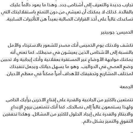
تجارب جديدة والتعرف إلى أشخاص جدد. وهذا ما يعود دائماً عليك
بالفائدة. كذلك لا يمكنك أن تعيشي من دون التمتع باستقلاليتك التي
تساعدك غالباً على أخذ القرارات الصائبة بعيداً هن التأثيرات السلبية.
الخميس: جوبيتير
تكشف ولادتك يوم الخميس أنك مصدر للشعور بالاسترخاء والأمل
بالنسبة إلى الأشخاص الذين يعيشون في محيطك. كما تعني أنه
يمكنك مواجهة الأوضاع غير المستقرة بعقلانية وأنك إيجابية ولا تحبين
وضع العصي في الدواليب. وهو ما يسهل حياتك ويجعل تنفيذك
لمختلف المشاريع وتحقيقك للأهداف أمراً ممكناً في معظم الأحيان.
الجمعة
تتمتعين بالكثير من الجاذبية والقدرة على إقناع الآخرين برأيك الخاص.
ولهذا يستمعون غالباً إلى نصائحك. كما أنك تتمتعين بروح الإبداع
والابتكار والقدرة على إيجاد الحلول للكثير من المشاكل. وهكذا تحققين
التفوق والتميز بشكل دائم.