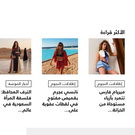
الأكثر قراءة
إطلالات النجوم
إطلالات النجوم
أخبار الموضة
ميريام فارس
نانسي عجرم
الترف المحافظ:
تتمرد بأزياء
بقميص مفتوح
فلسفة المرأة
مستوحاة من
في لقطات عفوية
السعودية في
الخزانة...
على...
عالم...