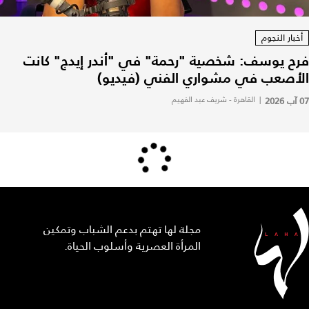
أخبار النجوم
فرح يوسف: شخصية "رحمة" في "أندر إيدج" كانت
الأصعب في مشواري الفني (فيديو)
07 آب 2026
|
القاهرة - شريف عبد الفهيم
مجلة لها تهتم بدعم الشباب وتمكين
المرأة العصرية وأسلوب الحياة.