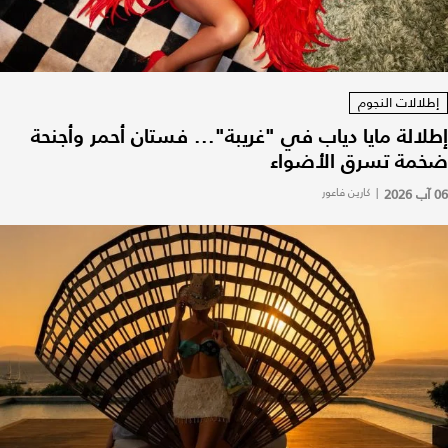
إطلالات النجوم
إطلالة مايا دياب في "غريبة"... فستان أحمر وأجنحة
ضخمة تسرق الأضواء
06 آب 2026
|
كارين فاعور