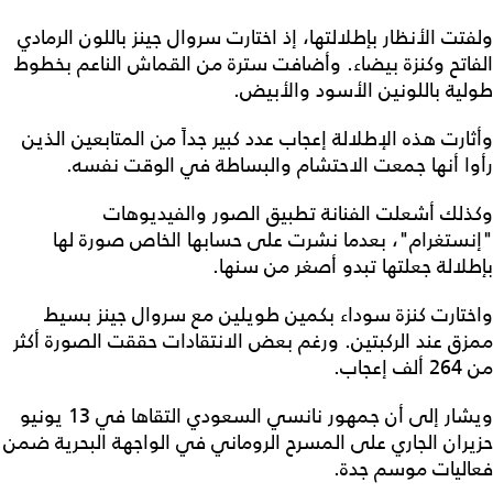
ولفتت الأنظار بإطلالتها، إذ اختارت سروال جينز باللون الرمادي
الفاتح وكنزة بيضاء. وأضافت سترة من القماش الناعم بخطوط
طولية باللونين الأسود والأبيض.
وأثارت هذه الإطلالة إعجاب عدد كبير جداً من المتابعين الذين
رأوا أنها جمعت الاحتشام والبساطة في الوقت نفسه.
وكذلك أشعلت الفنانة تطبيق الصور والفيديوهات
"إنستغرام"، بعدما نشرت على حسابها الخاص صورة لها
بإطلالة جعلتها تبدو أصغر من سنها.
واختارت كنزة سوداء بكمين طويلين مع سروال جينز بسيط
ممزق عند الركبتين. ورغم بعض الانتقادات حققت الصورة أكثر
من 264 ألف إعجاب.
ويشار إلى أن جمهور نانسي السعودي التقاها في 13 يونيو
حزيران الجاري على المسرح الروماني في الواجهة البحرية ضمن
فعاليات موسم جدة.