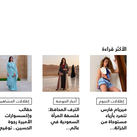
الأكثر قراءة
إطلالات النجوم
أخبار الموضة
إطلالات المشاهير
ميريام فارس
الترف المحافظ:
حقائب
تتمرد بأزياء
فلسفة المرأة
وإكسسوارات
مستوحاة من
السعودية في
الأميرة رجوة
الخزانة...
عالم...
الحسين.. توقيع.