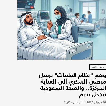
صحة عامة
هم "نظام الطيبات" يرسل
رضى السكري إلى العناية
لمركزة.. والصحة السعودية
تدخل بحزم
0 حزيران 2026
|
الرياض - "لها"