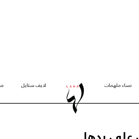
نساء ملهمات
لايف ستايل
صح
على يدها