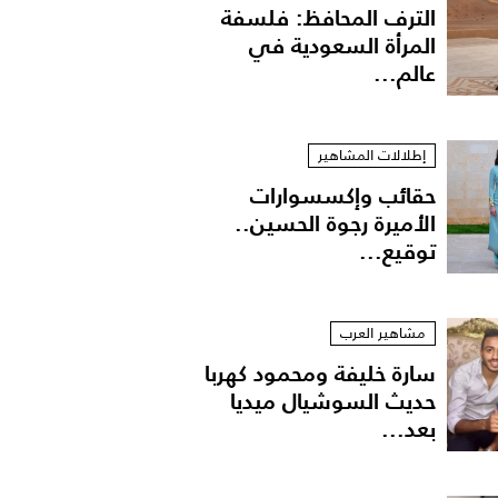
الترف المحافظ: فلسفة
المرأة السعودية في
عالم...
إطلالات المشاهير
حقائب وإكسسوارات
الأميرة رجوة الحسين..
توقيع...
ExtImage-385886-215050096
مشاهير العرب
سارة خليفة ومحمود كهربا
حديث السوشيال ميديا
بعد...