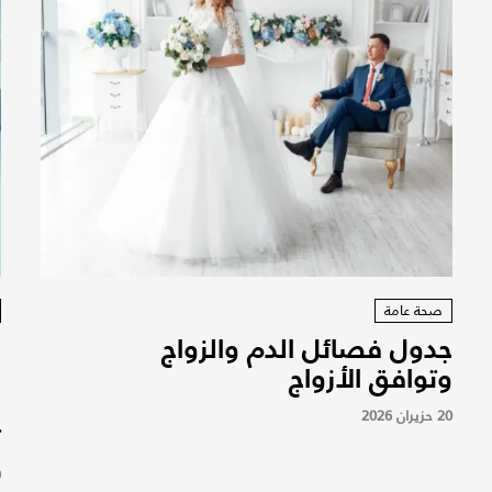
صحة عامة
جدول فصائل الدم والزواج
و
وتوافق الأزواج
م
ا
20 حزيران 2026
ت
9