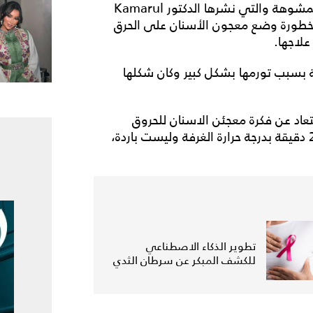
نشرت صحيفة "ميرور" البريطانية صورة يد السيدة المشوهة والتي نشرها الدكتور Kamarul
اس من خطورة وضع معجون الأسنان على الحرق
علاجها.
 بسبب تورمها بشكل كبير وكان شكلها
عاد عن فكرة معجئن الاسنان للحروق
واستبدالها بغسل الحرق بمياه نظيفة لمدة 15 إلى 20 دقيقة بدرجة حرارة الغرفة وليست باردة،
تطوير الذكاء الاصطناعي
للكشف المبكر عن سرطان الثدي