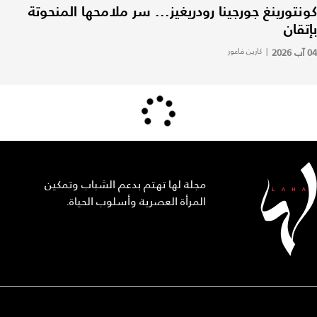
كونتورينغ جورجينا رودريغيز... سر ملامحها المنحوتة
بإتقان
04 آب 2026
|
كارين فاعور
مجلة لها تهتم بدعم الشباب وتمكين
المرأة العصرية وأسلوب الحياة.