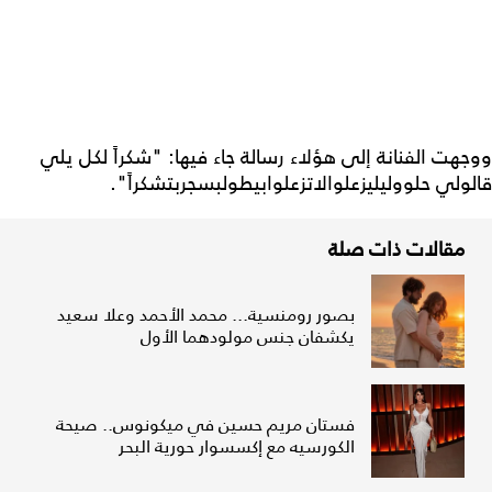
ووجهت الفنانة إلى هؤلاء رسالة جاء فيها: "شكراً لكل يلي
قالولي حلووليليزعلوالاتزعلوابيطولبسجربتشكراً".
مقالات ذات صلة
بصور رومنسية... محمد الأحمد وعلا سعيد
يكشفان جنس مولودهما الأول
فستان مريم حسين في ميكونوس.. صيحة
الكورسيه مع إكسسوار حورية البحر