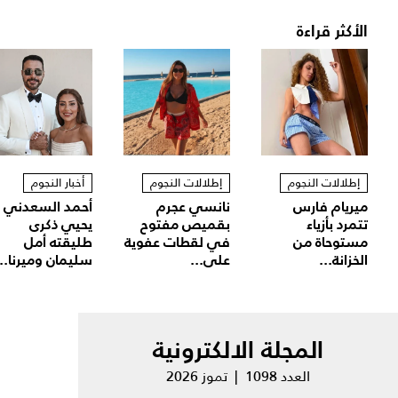
الأكثر قراءة
إطلالات النجوم
إطلالات النجوم
أخبار النجوم
ميريام فارس
نانسي عجرم
أحمد السعدني
تتمرد بأزياء
بقميص مفتوح
يحيي ذكرى
مستوحاة من
في لقطات عفوية
طليقته أمل
الخزانة...
على...
سليمان وميرنا...
المجلة الالكترونية
العدد 1098 | تموز 2026