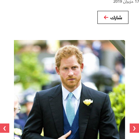
17 حزيران 2019
شارك
›
‹