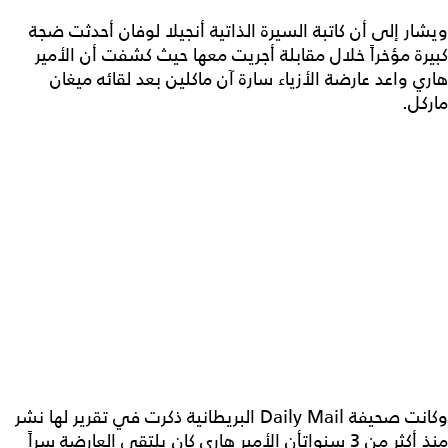
ويشار إلى أن كاتبة السيرة الذاتية أنجيلا لوفان أحدثت ضجة
كبيرة مؤخراً خلال مقابلة أجريت معها حيث كشفت أن الأمير
هاري واعد عارضة الأزياء سارة آن ماكلين بعد لقائه ميغان
ماركل.
وكانت صحيفة Daily Mail البريطانية ذكرت في تقرير لها نشر
منذ أكثر من 3 سنواتأن الأمير هاري كان يلتقي العارضة سراً