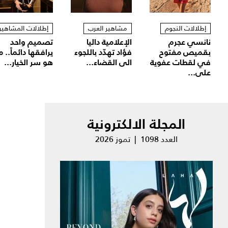
إطلالات النجوم
مشاهير العرب
إطلالات المشاهير
نانسي عجرم
الإعلامية داليا
تصميم واحد
بقميص مفتوح
فؤاد تهدّد باللجوء
يرافقها دائماً.. م
في لقطات عفوية
الى القضاء...
هو سر الخيار...
على...
المجلة الالكترونية
العدد 1098 | تموز 2026