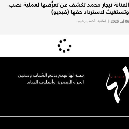
الفنانة نيجار محمد تكشف عن تعرُّضها لعملية نصب
وتستغيث لاسترداد حقها (فيديو)
06 آب 2026
|
القاهرة - أحمد إبراهيم
مجلة لها تهتم بدعم الشباب وتمكين
المرأة العصرية وأسلوب الحياة.