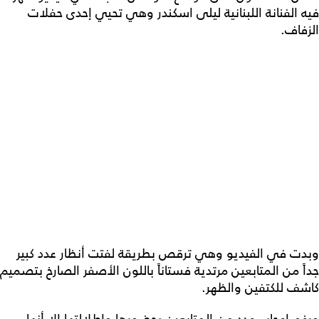
فيه الفنانة اللبنانية ليلى اسكندر وهي تحيي إحدى حفلات
الزفاف.
وبدت في الفيديو وهي ترقص بطريقة لفتت أنظار عدد كبير
جداً من المتابعين مرتدية فستاناً باللون الأصفر الصارخ بتصميم
كاشف للكتفين والظهر.