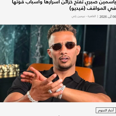
ياسمين صبري تفتح خزائن أسرارها وأسباب قوّتها
في المواقف (فيديو)
06 آب 2026
|
القاهرة - نيرمين زكي
أخبار النجوم