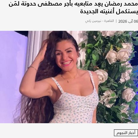
محمد رمضان يعِد متابعيه بأجر مصطفى حدوتة لمَن
يستكمل أغنيته الجديدة
06 آب 2026
|
القاهرة - نيرمين زكي
أخبار النجوم