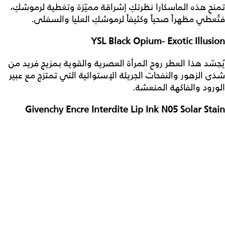
تمنح هذه الماسكارا نظرتكِ إشراقة مميّزة وتغطية لرموشكِ،
فتُعطي مظهراً صحياً وكثيفاً لرموشكِ العليا والسفلى.
YSL Black Opium- Exotic Illusion
يُجسّد هذا العطر روح المرأة العصرية والقوية بمزيج فريد من
شذى الزهور والنفحات الجريئة الإستوائية التي تمتزج مع عبير
الورود والفاكهة المنعشة.
Givenchy Encre Interdite Lip Ink N05 Solar Stain