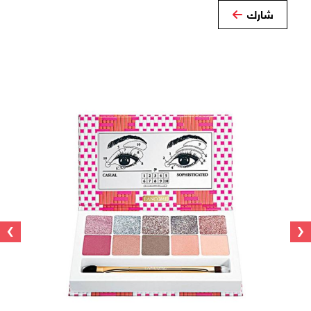
شارك
›
‹