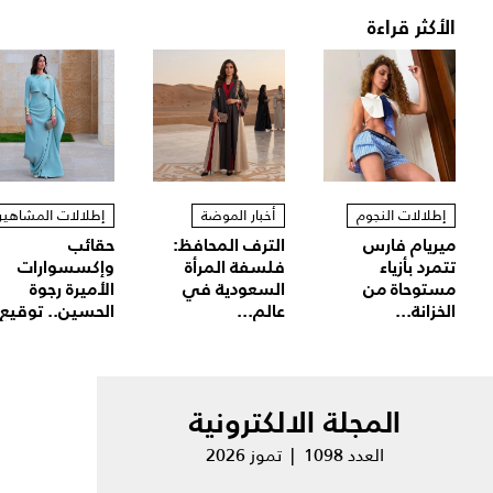
الأكثر قراءة
إطلالات النجوم
أخبار الموضة
إطلالات المشاهير
ميريام فارس
الترف المحافظ:
حقائب
تتمرد بأزياء
فلسفة المرأة
وإكسسوارات
مستوحاة من
السعودية في
الأميرة رجوة
الخزانة...
عالم...
الحسين.. توقيع.
المجلة الالكترونية
العدد 1098 | تموز 2026