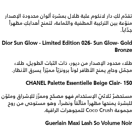
تقدّم لكِ دار لانكوم علبة ظلال بعشرة ألوان محدودة الإصدار
منوّعة بين التركيبة المطفية واللماعة، لتمنح أهدابكِ مظهراً
جذّاباً.
Dior Sun Glow - Limited Edition 026- Sun Glow- Gold
Bronze
طلاء محدود الإصدار من ديور، ذات الثبات الطويل، طلاء
مجمّل وحامٍ يمنح الأظافر لوناً برونزيّاً مميّزاً يسرق الأنظار.
CHANEL Palette Essentielle Beige Clair- 150
مستحضرٌ ثلاثيّ الإستخدام فهو مصحّح ومعزّز للإشراق وملوّن
للبشرة يمنحها مظهراً متألّقاً ونضراً، وهو مستوحى من روح
مجموعة Coco Crush للمجوهرات الراقية.
Guerlain Maxi Lash So Volume Noir