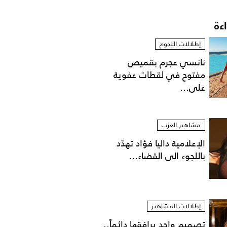
اءة
إطلالات النجوم
نانسي عجرم بقميص
مفتوح في لقطات عفوية
على...
مشاهير العرب
الإعلامية داليا فؤاد تهدّد
باللجوء الى القضاء...
إطلالات المشاهير
تصميم واحد يرافقها دائماً..