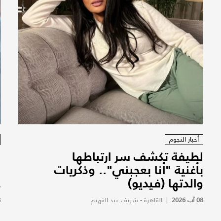
أخبار النجوم
لطيفة تكشف سر ارتباطها
ز
بأغنية "أنا بعجبني".. وذكريات
ب
والدتها (فيديو)
ع
08 آب 2026
|
القاهرة - شريف عبد الفهيم
8