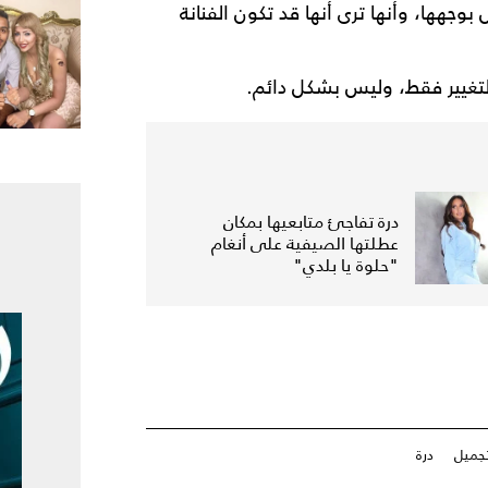
جهها، وأنها ترى أنها قد تكون الفنانة
تغيير فقط، وليس بشكل دائم.
درة تفاجئ متابعيها بمكان
عطلتها الصيفية على أنغام
"حلوة يا بلدي"
تجميل
درة