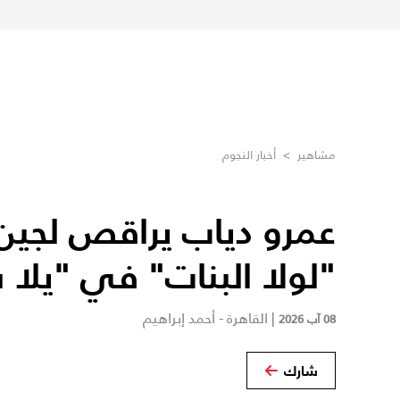
مشاهير
>
أخبار النجوم
عمرو دياب يراقص لجين 
"لولا البنات" في "يلا 
|
القاهرة - أحمد إبراهيم
08 آب 2026
شارك