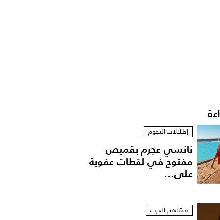
اءة
إطلالات النجوم
نانسي عجرم بقميص
مفتوح في لقطات عفوية
على...
مشاهير العرب