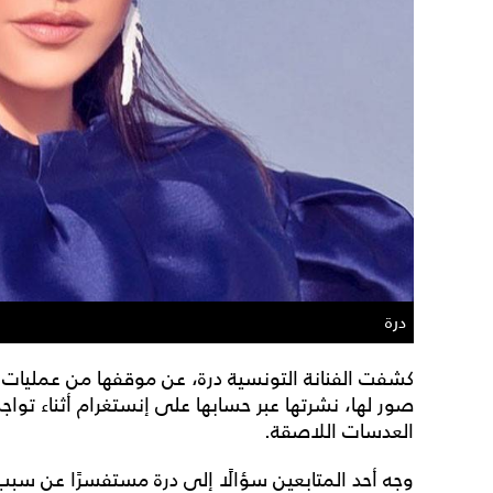
درة
كشفت الفنانة التونسية درة، عن موقفها من عمليات 
صور لها، نشرتها عبر حسابها على إنستغرام أثناء توا
العدسات اللاصقة.
وجه أحد المتابعين سؤالًا إلى درة مستفسرًا عن سبب إج