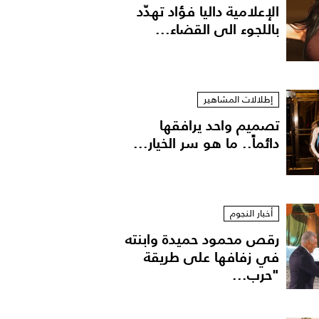
الإعلامية داليا فؤاد تهدّد
باللجوء الى القضاء...
إطلالات المشاهير
تصميم واحد يرافقها
دائماً.. ما هو سر الخيار...
أخبار النجوم
رقص محمود حميدة وابنته
في زفافها على طريقة
"حرب...