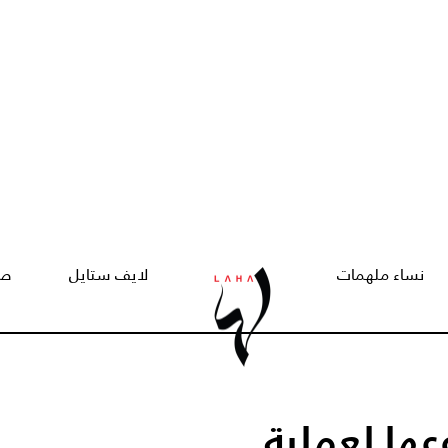
نساء ملهمات
لايف ستايل
صح
ها لعملية