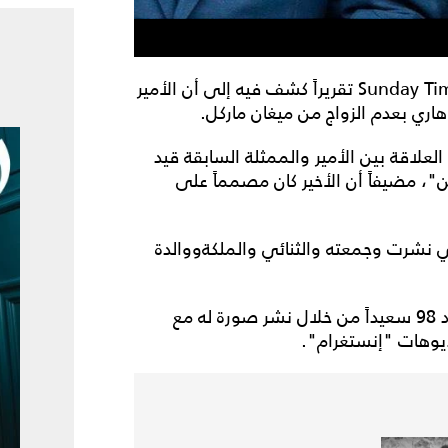
نشر موقع Fox News نقلاً عن تقرير نشرته مجلة Sunday Times تقريراً كشف فيه إلى أن الأمير
 هاري بعدم الزواج من ميغان ماركل.
يما كانت العلاقة بين الأمير والممثلة السابقة قيد
ن"، مضيفاً أن الأخير كان مصمماً على
ي نشرت وجمعته والثنائي والملكةووالدة
ويذكر أن الأمير هاري وميغان ماركل تمنيا له يوم ميلاد 98 سعيداً من خلال نشر صورة له مع
يوهات "إنستغرام".