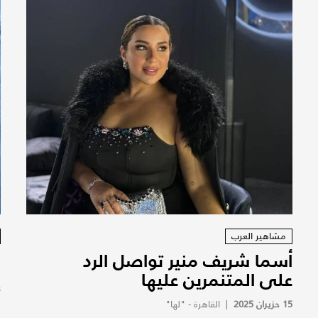
مشاهير العرب
أسما شريف منير تواصل الرد
ن
على المتنمرين عليها
إ
ك
15 حزيران 2025
|
القاهرة - "لها"