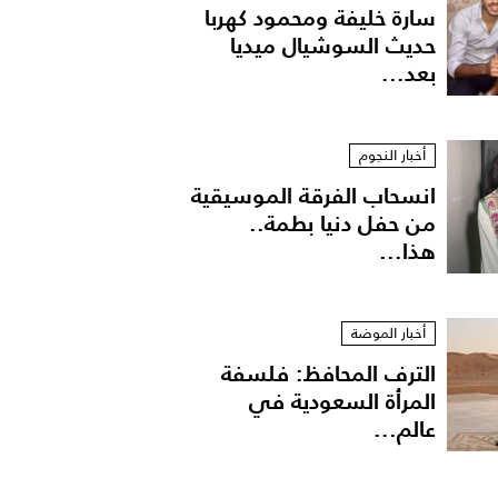
سارة خليفة ومحمود كهربا
حديث السوشيال ميديا
بعد...
أخبار النجوم
انسحاب الفرقة الموسيقية
من حفل دنيا بطمة..
هذا...
أخبار الموضة
الترف المحافظ: فلسفة
المرأة السعودية في
عالم...