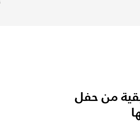
4
قية من حفل
ا