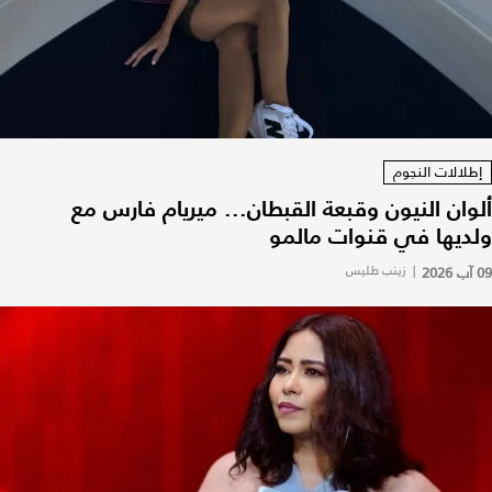
إطلالات النجوم
ألوان النيون وقبعة القبطان... ميريام فارس مع
ولديها في قنوات مالمو
09 آب 2026
|
زينب طليس