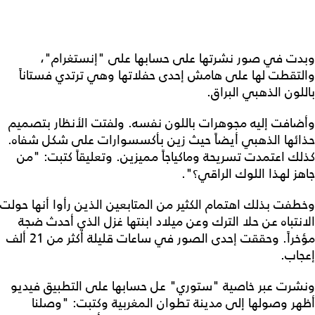
وبدت في صور نشرتها على حسابها على "إنستغرام"،
والتقطت لها على هامش إحدى حفلاتها وهي ترتدي فستاناً
باللون الذهبي البراق.
وأضافت إليه مجوهرات باللون نفسه. ولفتت الأنظار بتصميم
حذائها الذهبي أيضاً حيث زين بأكسسوارات على شكل شفاه.
كذلك اعتمدت تسريحة وماكياجاً مميزين. وتعليقاً كتبت: "من
جاهز لهذا اللوك الراقي؟".
وخطفت بذلك اهتمام الكثير من المتابعين الذين رأوا أنها حولت
الانتباه عن حلا الترك وعن ميلاد ابنتها غزل الذي أحدث ضجة
مؤخراً. وحققت إحدى الصور في ساعات قليلة أكثر من 21 ألف
إعجاب.
ونشرت عبر خاصية "ستوري" عل حسابها على التطبيق فيديو
أظهر وصولها إلى مدينة تطوان المغربية وكتبت: "وصلنا