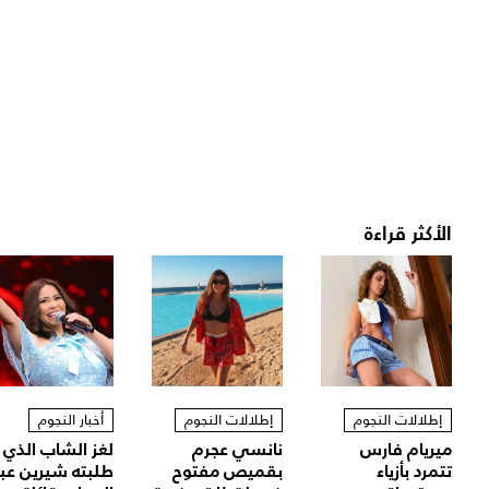
الأكثر قراءة
إطلالات النجوم
إطلالات النجوم
أخبار النجوم
ميريام فارس
نانسي عجرم
لغز الشاب الذي
تتمرد بأزياء
بقميص مفتوح
طلبته شيرين عب