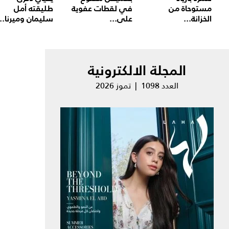
مستوحاة من
في لقطات عفوية
طليقته أمل
الخزانة...
على...
سليمان وميرنا...
المجلة الالكترونية
العدد 1098 | تموز 2026