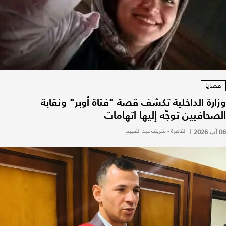
قضايا
وزارة الداخلية تكشف قصة "فتاة أوبر" ونقابة
الصحافيين توجّه إليها اتهامات
06 آب 2026
|
القاهرة - شريف عبد الفهيم