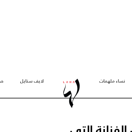
نساء ملهمات
لايف ستايل
صح
لفنانة التي