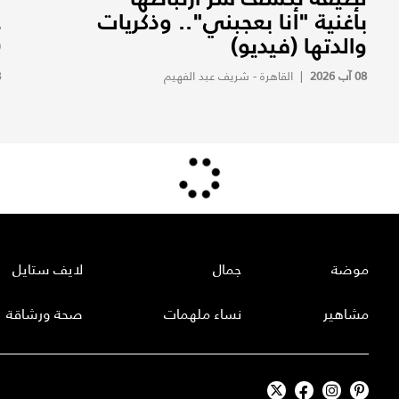
بأغنية "أنا بعجبني".. وذكريات
ع
والدتها (فيديو)
(
08 آب 2026
|
القاهرة - شريف عبد الفهيم
8
موضة
جمال
لايف ستايل
مشاهير
نساء ملهمات
صحة ورشاقة