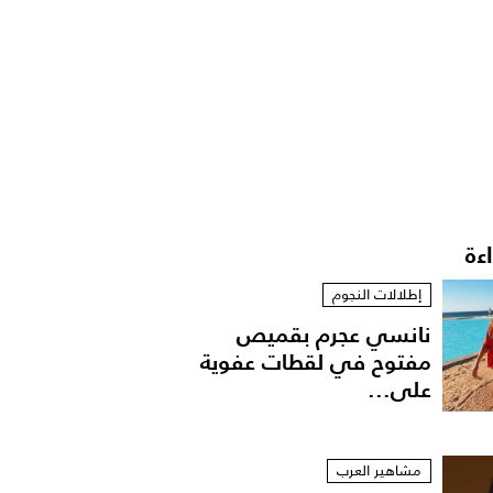
اءة
إطلالات النجوم
نانسي عجرم بقميص
مفتوح في لقطات عفوية
على...
مشاهير العرب