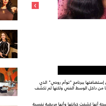
›
هنا الزاه
ال إستضافتها ببرنامج "توأم روحي" الذي
ا من داخل الوسط الفني ولكنها لم تكشف
حة أنها كشفت خيانتها وأنها مريضة نفسية