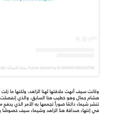
A post shared by ALSHIAKA MAGAZINE مجلة الشياكة (@alshiaka_magazine)
وكانت سيف أنهت علاقتها لهنا الزاهد، ولكنها ما زلت
هشام جمال وهو خطيب هنا السابق، والذي إنفصلت ع
تنشر شيماء دائمًا صوراً تجمعها به الأمر الذي يدفع
في إنتهاء صداقة هنا الزاهد وشيماء سيف خصوصًا بع