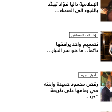
الإعلامية داليا فؤاد تهدّد
باللجوء الى القضاء...
إطلالات المشاهير
تصميم واحد يرافقها
دائماً.. ما هو سر الخيار...
د وخطيبها السابق هشام جمال
أخبار النجوم
رقص محمود حميدة وابنته
في زفافها على طريقة
"حرب...