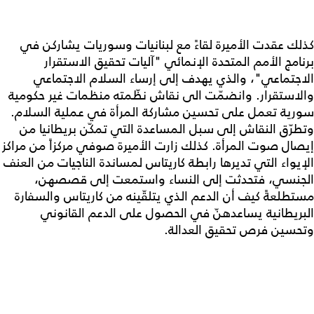
كذلك عقدت الأميرة لقاءً مع لبنانيات وسوريات يشاركن في
برنامج الأمم المتحدة الإنمائي "آليات تحقيق الاستقرار
الاجتماعي"، والذي يهدف إلى إرساء السلام الاجتماعي
والاستقرار. وانضمّت الى نقاش نظّمته منظمات غير حكومية
سورية تعمل على تحسين مشاركة المرأة في عملية السلام.
وتطرّق النقاش إلى سبل المساعدة التي تمكّن بريطانيا من
إيصال صوت المرأة. كذلك زارت الأميرة صوفي مركزاً من مراكز
الإيواء التي تديرها رابطة كاريتاس لمساندة الناجيات من العنف
الجنسي، فتحدثت إلى النساء واستمعت إلى قصصهن،
مستطلعةً كيف أن الدعم الذي يتلقّينه من كاريتاس والسفارة
البريطانية يساعدهنّ في الحصول على الدعم القانوني
وتحسين فرص تحقيق العدالة.