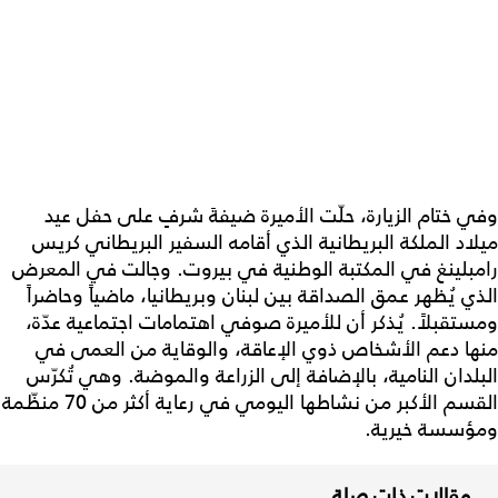
وفي ختام الزيارة، حلّت الأميرة ضيفةَ شرفٍ على حفل عيد
ميلاد الملكة البريطانية الذي أقامه السفير البريطاني كريس
رامبلينغ في المكتبة الوطنية في بيروت. وجالت في المعرض
الذي يُظهر عمق الصداقة بين لبنان وبريطانيا، ماضياً وحاضراً
ومستقبلاً. يُذكر أن للأميرة صوفي اهتمامات اجتماعية عدّة،
منها دعم الأشخاص ذوي الإعاقة، والوقاية من العمى في
البلدان النامية، بالإضافة إلى الزراعة والموضة. وهي تُكرّس
القسم الأكبر من نشاطها اليومي في رعاية أكثر من 70 منظّمة
ومؤسسة خيرية.
مقالات ذات صلة