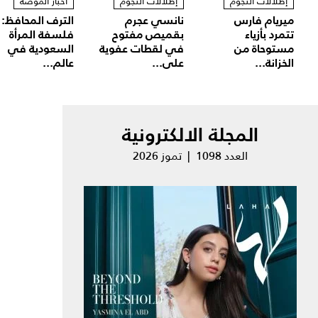
إطلالات النجوم
إطلالات النجوم
أخبار الموضة
ميريام فارس
نانسي عجرم
الترف المحافظ:
تتمرد بأزياء
بقميص مفتوح
فلسفة المرأة
مستوحاة من
في لقطات عفوية
السعودية في
الخزانة...
على...
عالم...
المجلة الالكترونية
العدد 1098 | تموز 2026