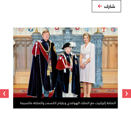
شارك
›
‹
الملكة إليزابيت مع الملك الهولندي ويليام الكسندر والملكة ماكسيما