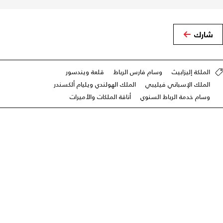
شارك
الملكة إليزابيث
وسام فارس الرباط
قلعة ويندسور
الملك الإسباني فيليبي
الملك الهولندي ويليام ألكسندر
وسام خدمة الرباط السنوي
أناقة الملكات والأميرات