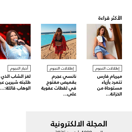
الأكثر قراءة
إطلالات النجوم
إطلالات النجوم
أخبار النجوم
ميريام فارس
نانسي عجرم
لغز الشاب الذي
تتمرد بأزياء
بقميص مفتوح
طلبته شيرين عب
مستوحاة من
في لقطات عفوية
الوهاب قائلة:...
الخزانة...
على...
المجلة الالكترونية