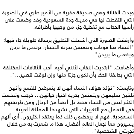
وبدت الفنانة وهي صديقة مقربة من الأمير هاري في الصورة
التي التقطت لها في مدينة جدة السعودية وقد وضعت على
رأسها الحجاب مع تغطية جزء من وجهها بأطرافه.
وأرفقت الصورة التي أشعلت التطبيق برسالة طويلة جاء فيها:
"النساء هنا قويات ويتمتعن بحرية الاختيار، يرتدين ما يردن
ويفعلن ما يريدن".
وأضافت: "ارتديت النقاب لأنني أحبه. أحب الثقافات المختلفة
التي يحالفنا الحظ بأن نكون جزءًا منها وإن لوقت قصير...".
وتابعت: "تؤكد هؤلاء النساء أنهن لا يتعرضن للقمع وأنهن
تلقين تعليمهن ويتمتعن بحرية اختيار حياتهن... خرجت وتعلمت
الكثير ليس من النساء فقط بل أيضاً من الرجال ومن طريقتهم
في التعامل مع التغييرات التي تشهدها المملكة العربية
السعودية. فهم لا يرفضون ذلك كما يعتقد الكثيرون. أرى أنهم
يسيرون معاً لجعل العالم أفضل. هذا ما شعرت به من خلال
تجربتي الشخصية".