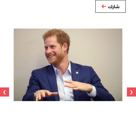
شارك
›
‹