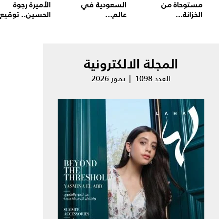
مستوحاة من
السعودية في
الأميرة رجوة
الخزانة...
عالم...
الحسين.. توقيع.
المجلة الالكترونية
العدد 1098 | تموز 2026