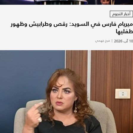
أخبار النجوم
ميريام فارس في السويد: رقص وطرابيش وظهور
طفليها
10 آب 2026
|
فرح جهمي