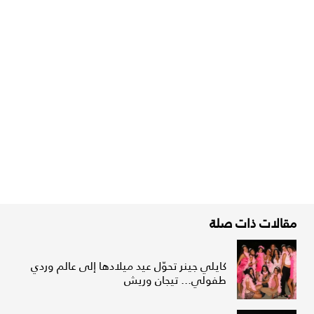
مقالات ذات صلة
كايلي جينر تحوّل عيد ميلادها إلى عالم وردي
طفولي... تيجان وريش