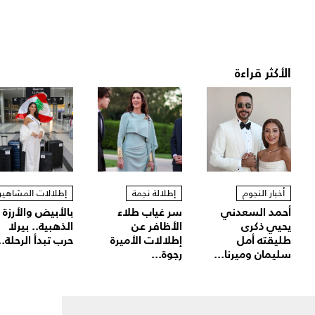
الأكثر قراءة
أخبار النجوم
إطلالة نجمة
إطلالات المشاهير
أحمد السعدني
سر غياب طلاء
بالأبيض والأرزة
يحيي ذكرى
الأظافر عن
الذهبية.. بيرلا
طليقته أمل
إطلالات الأميرة
حرب تبدأ الرحلة..
سليمان وميرنا...
رجوة...