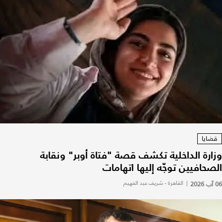
قضايا
وزارة الداخلية تكشف قصة "فتاة أوبر" ونقابة
الصحافيين توجّه إليها اتهامات
06 آب 2026
|
القاهرة - شريف عبد الفهيم