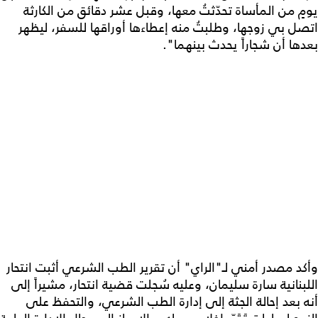
يومٍ من المأساة تحدّثتُ معها، وقبل عشر دقائق من الكارثة
اتصل بي زوجها، وطلبتُ منه إعطاءها أوراقها للسفر، ليظهر
بعدها أن شجاراً يحدث بينهما".
وأكد مصدر أمني لـ"الراي" أن تقرير الطب الشرعي أثبت انتحار
اللبنانية سارة سليمان، وعليه سُجلت قضية انتحار، مشيراً إلى
أنه بعد إحالة الجثة إلى إدارة الطب الشرعي، والتحفظ على