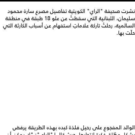
نشرت صحيفة "الراي" الكويتية تفاصيل مصرع سارة محمود
سليمان، اللبنانية التي سقطتْ عن علو 18 طبقة في منطقة
السالمية، رحلتْ تاركة علاماتِ استفهام عن أسباب الكارثة التي
حلّت بها.
الوالد المفجوع على رحيل فلذة كبده بهذه الطريقة يرفض
بشكل مطْلق فكرة انتحارها، حيث قال لـ"الراي": "لا يمكن أن