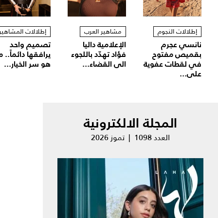
إطلالات النجوم
مشاهير العرب
إطلالات المشاهير
نانسي عجرم
الإعلامية داليا
تصميم واحد
بقميص مفتوح
فؤاد تهدّد باللجوء
يرافقها دائماً.. م
في لقطات عفوية
الى القضاء...
هو سر الخيار...
على...
المجلة الالكترونية
العدد 1098 | تموز 2026