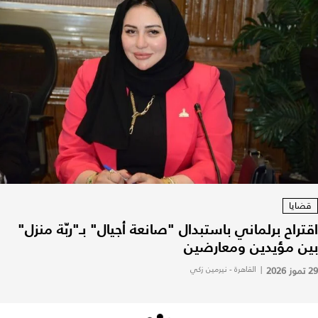
قضايا
اقتراح برلماني باستبدال "صانعة أجيال" بـ"ربّة منزل"
بين مؤيدين ومعارضين
29 تموز 2026
|
القاهرة - نيرمين زكي