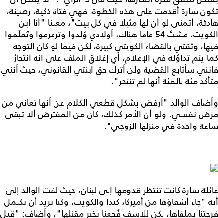
تكون سارة أقدمت على هذه الخطوة، فهي فتاة ذكية، رصينة،
هادئة، أتمنى لو أن لها مثيلاً في كل بيت"، معلناً "أنا ابن
الكويت، عشتُ 54 عاماً هناك، أولادي وُلدوا وترعرعوا وتَعلّموا
فيها، وثقتي بالقضاء الكويتي كبيرة، لكن فيما لو كان التوجه
كما يتم تَداوُله في الإعلام، أي إغلاق الملف على انه انتحارٌ
فإنني سأتابع القضية ولن أترك حق ابنتي القانوني، حيث أنني
متأكد مئة بالمئة أنها لم تنتحر".
وأضاف الوالد "أرفض بشكل قطعي الكلام عن أنها تعاني من
مرض نفسي. ولو أن الأمر كذلك، كان من المفترض ألا تبقى
ساعة واحدة في منزلها الزوجي".
عائلة سارة كانت تنتظر قدومَها إلى لبنان، حيث لفت الوالد إلى
أنه "جاء أشقاؤها من أميركا، كندا والكويت، وكنا نريد أن تكتمل
فرحتنا بملقاها، لكن للاسف فُجعنا بخبر مقتلها"، وأضاف: "قبل