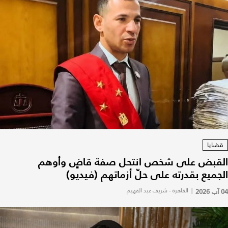
قضايا
القبض على شخص انتحل صفة قاضٍ وأوهم
الجميع بقدرته على حلّ أزماتهم (فيديو)
04 آب 2026
|
القاهرة - شريف عبد الفهيم