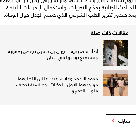
الزوج لساعات تَقَرّر إخلاء سبيله، والإيعاز إلى رجال الإدارة العامة
للمباحث الجنائية بجمْع التحريات، واستكمال الإجراءات اللازمة
بعد صدور تقرير الطب الشرعي الذي حسم الجدل حول الوفاة.
مقالات ذات صلة
إطلالة صيفية... روان بن حسين ترقص بعفوية
وتستمتع بوقتها في لبنان
محمد الأحمد وعلا سعيد يعلنان انتظارهما
مولودهما الأول.. لحظات رومانسية تخطف
قلوب الجمهور
شارك