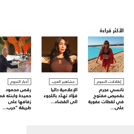
الأكثر قراءة
إطلالات النجوم
مشاهير العرب
أخبار النجوم
نانسي عجرم
الإعلامية داليا
رقص محمود
بقميص مفتوح
فؤاد تهدّد باللجوء
حميدة وابنته ف
في لقطات عفوية
الى القضاء...
زفافها على
على...
طريقة "حرب...