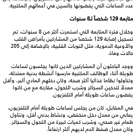
عدد الساعات التي يقضونها جالسين في أعمالهم المكتبية.
متابعة 129 شخصاً لـ8 سنوات
وخلال فترة المتابعة التي استمرت أكثر من 8 سنوات، تم
تسجيل إصابة 129 شخصا من المشاركين بأمراض القلب
والأوعية الدموية، مثل النوبات القلبية، بالإضافة إلى 205
حالات وفاة.
ووجد الباحثون أن المشاركين الذين كانوا يجلسون لساعات
طويلة أثناء الوظائف المكتبية مارسوا أنشطة بدنية معتدلة،
وتناولوا نظاما غذائيا أكثر صحة، وكان دخلهم المادي أكبر، وأقل
معدلاً لتدخين السجائر وشرب الكحول، مقارنة مع من كانوا
يقضون ساعات طويلة أمام التلفزيون.
في المقابل، كان من يجلس لساعات طويلة أمام التلفزيون،
يعاني من معدل دخل منخفض، ونشاط بدني أقل، وتناول
طعام غير صحي، وشرب كميات كبيرة من الكحول والسجائر.
وكان معدل ضغط الدم لديهم أكثر ارتفاعاً.