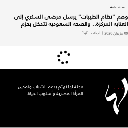
صحة عامة
وهم "نظام الطيبات" يرسل مرضى السكري إلى
العناية المركزة.. والصحة السعودية تتدخل بحزم
09 حزيران 2026
|
الرياض - "لها"
مجلة لها تهتم بدعم الشباب وتمكين
المرأة العصرية وأسلوب الحياة.