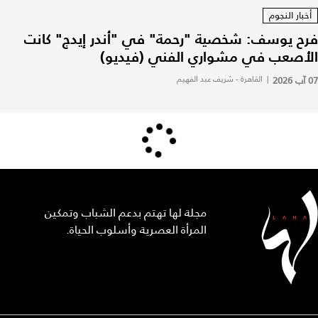
أخبار النجوم
فرح يوسف: شخصية "رحمة" في "أندر إيدج" كانت
الأصعب في مشواري الفني (فيديو)
07 آب 2026
|
القاهرة - شريف عبد الفهيم
مجلة لها تهتم بدعم الشباب وتمكين
المرأة العصرية وأسلوب الحياة.