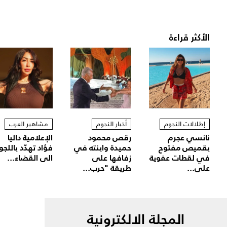
الأكثر قراءة
إطلالات النجوم
أخبار النجوم
مشاهير العرب
نانسي عجرم
رقص محمود
الإعلامية داليا
بقميص مفتوح
حميدة وابنته في
فؤاد تهدّد باللجو
في لقطات عفوية
زفافها على
الى القضاء...
على...
طريقة "حرب...
المجلة الالكترونية