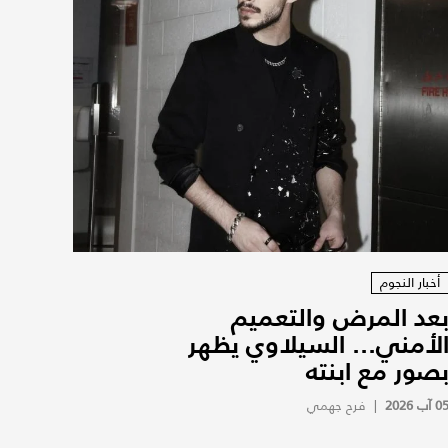
أخبار النجوم
عد المرض والتعميم
لأمني... السيلاوي يظهر
صور مع ابنته
0 آب 2026
|
فرح جهمي