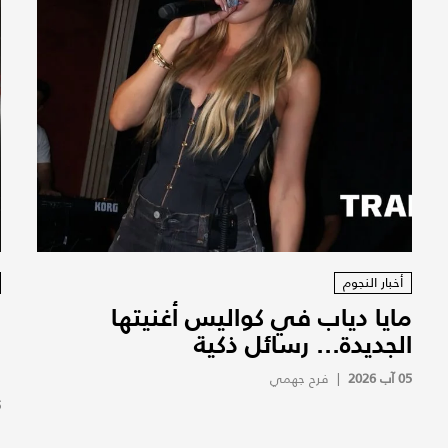
أخبار النجوم
مايا دياب في كواليس أغنيتها
ب
الجديدة... رسائل ذكية
ا
ب
05 آب 2026
|
فرح جهمي
5