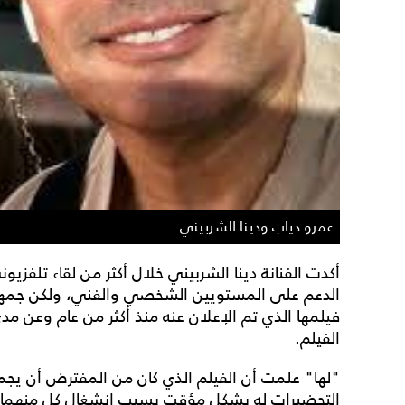
عمرو دياب ودينا الشربيني
أكدت الفنانة دينا الشربيني خلال أكثر من لقاء تلفزي
الدعم على المستويين الشخصي والفني، ولكن جمهوره
فيلمها الذي تم الإعلان عنه منذ أكثر من عام وعن مد
الفيلم.
"لها" علمت أن الفيلم الذي كان من المفترض أن يج
التحضيرات له بشكل مؤقت بسبب إنشغال كل منهما بأ