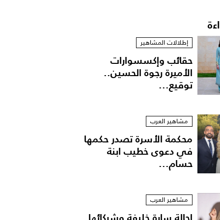
اءة
إطلالات المشاهير
حقائب وإكسسوارات
الأميرة رجوة الحسين..
توقيع...
مشاهير العرب
محكمة الأسرة تصدر حكمها
في دعوى خطيب ابنة
حسام...
مشاهير العرب
إحالة سارة خليفة وشركائها