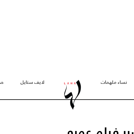
نساء ملهمات
لايف ستايل
صح
ر فيلم عمرو