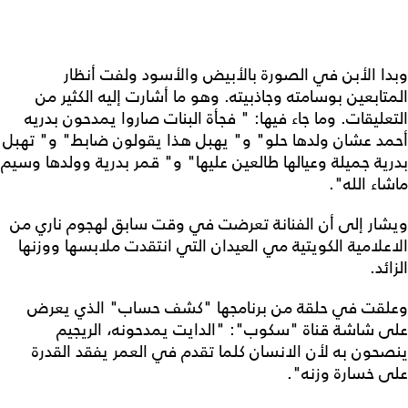
وبدا الأبن في الصورة بالأبيض والأسود ولفت أنظار
المتابعين بوسامته وجاذبيته. وهو ما أشارت إليه الكثير من
التعليقات. وما جاء فيها: " فجأة البنات صاروا يمدحون بدريه
أحمد عشان ولدها حلو" و" يهبل هذا يقولون ضابط" و" تهبل
بدرية جميلة وعيالها طالعين عليها" و" قمر بدرية وولدها وسيم
ماشاء الله".
ويشار إلى أن الفنانة تعرضت في وقت سابق لهجوم ناري من
الاعلامية الكويتية مي العيدان التي انتقدت ملابسها ووزنها
الزائد.
وعلقت في حلقة من برنامجها "كشف حساب" الذي يعرض
على شاشة قناة "سكوب": "الدايت يمدحونه، الريجيم
ينصحون به لأن الانسان كلما تقدم في العمر يفقد القدرة
على خسارة وزنه".