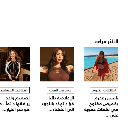
الأكثر قراءة
إطلالات النجوم
مشاهير العرب
إطلالات المشاهير
نانسي عجرم
الإعلامية داليا
تصميم واحد
بقميص مفتوح
فؤاد تهدّد باللجوء
يرافقها دائماً.. م
في لقطات عفوية
الى القضاء...
هو سر الخيار...
على...