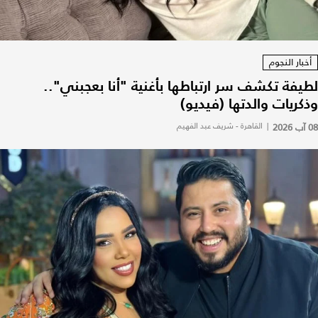
أخبار النجوم
لطيفة تكشف سر ارتباطها بأغنية "أنا بعجبني"..
وذكريات والدتها (فيديو)
08 آب 2026
|
القاهرة - شريف عبد الفهيم