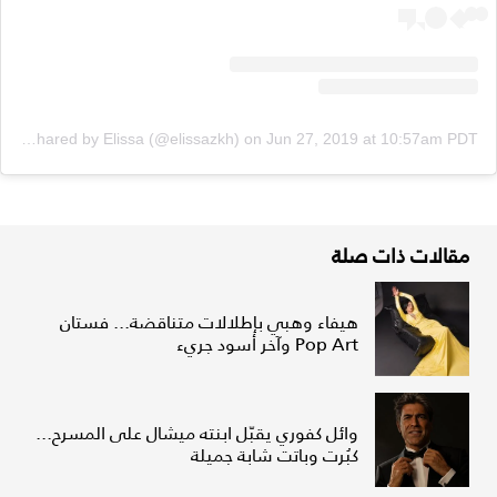
A post shared by Elissa (@elissazkh)
on
Jun 27, 2019 at 10:57am PDT
مقالات ذات صلة
هيفاء وهبي بإطلالات متناقضة... فستان
Pop Art وآخر أسود جريء
وائل كفوري يقبّل ابنته ميشال على المسرح...
كبُرت وباتت شابة جميلة