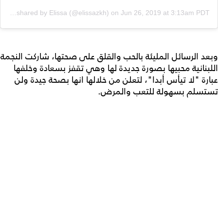
A post shared by Elissa (@elissazkh)
on
Jun 26, 2019 at 3:13am PDT
وبعد الرسائل المليئة بالحب والقلق على صحتها، شاركت النجمة
اللبنانية محبيها بصورة جديدة لها وهي تقفز بسعادة وخلفها
عبارة "لا تيأس أبدا"، لتعلن من خلالها انها بصحة جيدة ولن
تستسلم بسهولة للتعب والمرض.