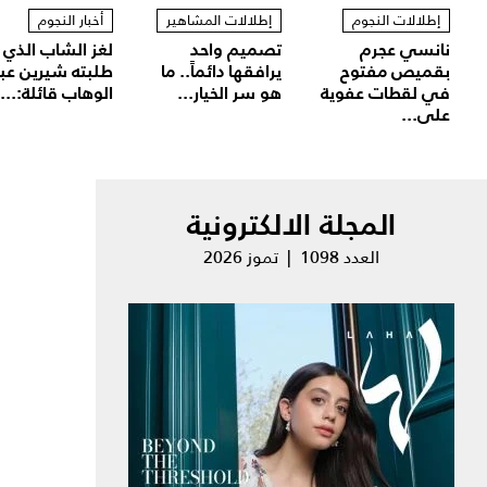
إطلالات النجوم
إطلالات المشاهير
أخبار النجوم
نانسي عجرم
تصميم واحد
لغز الشاب الذي
بقميص مفتوح
يرافقها دائماً.. ما
طلبته شيرين عب
في لقطات عفوية
هو سر الخيار...
الوهاب قائلة:...
على...
المجلة الالكترونية
العدد 1098 | تموز 2026