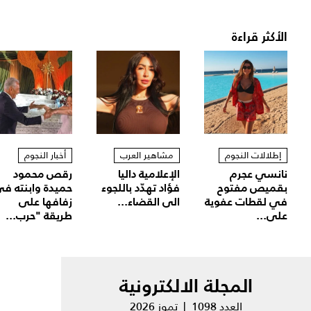
الأكثر قراءة
إطلالات النجوم
مشاهير العرب
أخبار النجوم
نانسي عجرم
الإعلامية داليا
رقص محمود
بقميص مفتوح
فؤاد تهدّد باللجوء
حميدة وابنته ف
في لقطات عفوية
الى القضاء...
زفافها على
على...
طريقة "حرب...
المجلة الالكترونية
العدد 1098 | تموز 2026