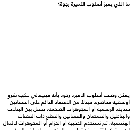
ما الذي يميز أسلوب الأميرة رجوة؟
يمكن وصف أسلوب الأميرة رجوة بأنه مينيمالي بنكهة شرق
أوسطية معاصرة. فبدلاً من الاعتماد الدائم على الفساتين
شديدة الرسمية أو المجوهرات الضخمة، تتنقل بين البدلات
والبناطيل والقمصان والفساتين والقطع ذات القصات
الهندسية، ثم تستخدم الحقيبة أو الحزام أو المجوهرات لإكمال
الصورة. كما تتميز بقدرتها على المزج بين علامات عالمية