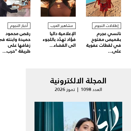
إطلالات النجوم
مشاهير العرب
أخبار النجوم
نانسي عجرم
الإعلامية داليا
رقص محمود
بقميص مفتوح
فؤاد تهدّد باللجوء
حميدة وابنته ف
في لقطات عفوية
الى القضاء...
زفافها على
على...
طريقة "حرب...
المجلة الالكترونية
العدد 1098 | تموز 2026