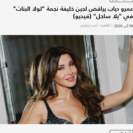
عمرو دياب يراقص لجين خليفة نجمة "لولا البنات"
في "يلا ساحل" (فيديو)
08 آب 2026
|
القاهرة - أحمد إبراهيم